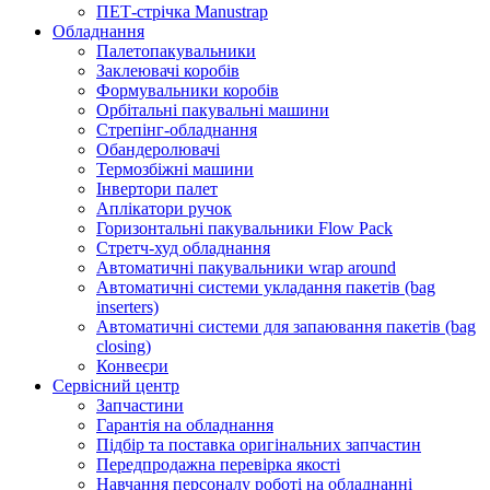
ПЕТ-стрічка Manustrap
Обладнання
Палетопакувальники
Заклеювачі коробів
Формувальники коробів
Орбітальні пакувальні машини
Стрепінг-обладнання
Обандеролювачі
Термозбіжні машини
Інвертори палет
Аплікатори ручок
Горизонтальні пакувальники Flow Pack
Стретч-худ обладнання
Автоматичні пакувальники wrap around
Автоматичні системи укладання пакетів (bag
inserters)
Автоматичні системи для запаювання пакетів (bag
closing)
Конвеєри
Сервісний центр
Запчастини
Гарантія на обладнання
Підбір та поставка оригінальних запчастин
Передпродажна перевірка якості
Навчання персоналу роботі на обладнанні