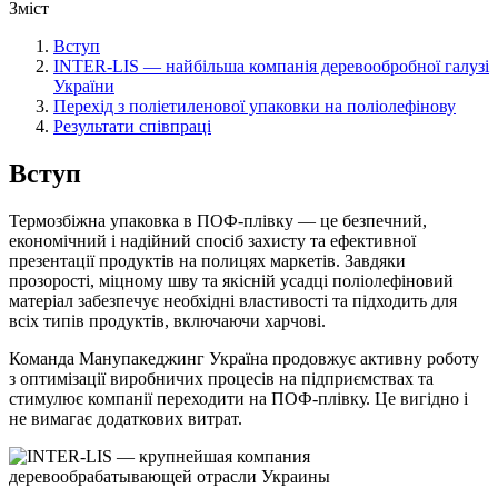
Зміст
Вступ
INTER-LIS — найбільша компанія деревообробної галузі
України
Перехід з поліетиленової упаковки на поліолефінову
Результати співпраці
Вступ
Термозбіжна упаковка в ПОФ-плівку — це безпечний,
економічний і надійний спосіб захисту та ефективної
презентації продуктів на полицях маркетів. Завдяки
прозорості, міцному шву та якісній усадці поліолефіновий
матеріал забезпечує необхідні властивості та підходить для
всіх типів продуктів, включаючи харчові.
Команда Манупакеджинг Україна продовжує активну роботу
з оптимізації виробничих процесів на підприємствах та
стимулює компанії переходити на ПОФ-плівку. Це вигідно і
не вимагає додаткових витрат.