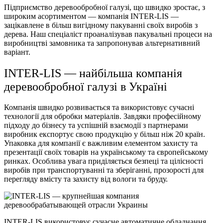
Підприємство деревообробної галузі, що швидко зростає, з
широким асортиментом — компанія INTER-LIS —
зацікавлене ​​в більш вигідному пакуванні своїх виробів з
дерева. Наш спеціаліст проаналізував пакувальні процеси на
виробництві замовника та запропонував альтернативний
варіант.
INTER-LIS — найбільша компанія
деревообробної галузі в Україні
Компанія швидко розвивається та використовує сучасні
технології для обробки матеріалів. Завдяки професійному
підходу до бізнесу та успішній взаємодії з партнерами
виробник експортує свою продукцію у більш ніж 20 країн.
Упаковка для компанії є важливим елементом захисту та
презентації своїх товарів на українському та європейському
ринках. Особлива увага приділяється безпеці та цілісності
виробів при транспортуванні та зберіганні, прозорості для
перегляду вмісту та захисту від вологи та бруду.
INTER-LIS використовує сучасне автоматичне обладнання