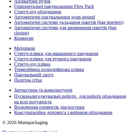
Аплікатори ручок
Горизонтальні пакувальники Flow Pack
Стретч-худ обладнання
Автоматичні пакувальники wrap around
Автоматичні системи укладання пакетів (bag inserters)
Автоматичні системи для запаювання пакетів (bag
closing)
Конвеєри
Матеріали
Стретч-плівки для машинного пакування
Стретч-плівки для ручного пакування
Стретч-худ плівка
Термозбіжна поліолефінова плівка
Пакувальний скотч
Палетна сітка
Запчастини та комплектуючі
Пусконалагоджувальні роботи для роботи обладнання
на всю потужність
Визначення елементів діагностики
Консультаційна допомога з вибором обладнання
© 2026 Manupackaging