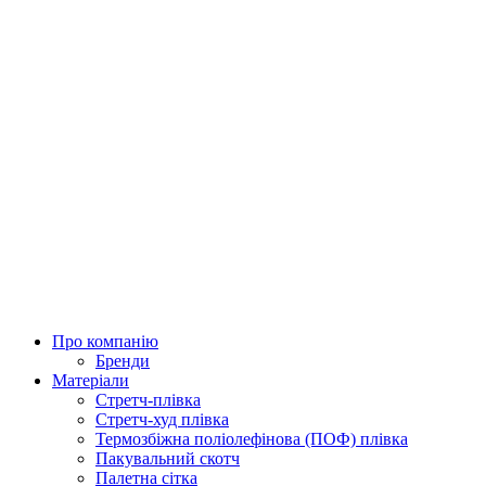
Про компанію
Бренди
Матеріали
Стретч-плівка
Стретч-худ плівка
Термозбіжна поліолефінова (ПОФ) плівка
Пакувальний скотч
Палетна сітка