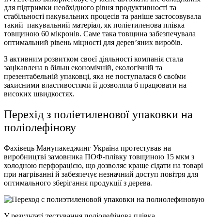
для підтримки необхідного рівня продуктивності та
стабільності пакувальних процесів та раніше застосовувала
такий пакувальний матеріал, як поліетиленова плівка
товщиною 60 мікронів. Саме така товщина забезпечувала
оптимальний рівень міцності для дерев’яних виробів.
З активним розвитком своєї діяльності компанія стала
зацікавлена ​​в більш економічній, екологічній та
презентабельній упаковці, яка не поступалася б своїми
захисними властивостями й дозволяла б працювати на
високих швидкостях.
Перехід з поліетиленової упаковки на
поліолефінову
Фахівець Манупакеджинг Україна протестував на
виробництві замовника ПОФ-плівку товщиною 15 мкм з
холодною перфорацією, що дозволяє краще сідати на товарі
при нагріванні й забезпечує незначний доступ повітря для
оптимального зберігання продукції з дерева.
У результаті тестування поліолефінова плівка