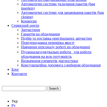
Автоматичні системи укладання пакетів (bag
inserters)
Автоматичні системи для запаювання пакетів (bag
closing)
Конвеєри
Сервісний центр
Запчастини
Гарантія на обладнання
Підбір та поставка оригінальних запчастин
Передпродажна перевірка якості
Навчання персоналу роботі на обладнанні
Пусконалагоджувальні роботи для роботи
обладнання на всю потужність
Визначення елементів діагностики
Консультаційна допомога з вибором обладнання
Блог
Контакти
Search
Укр
Ру