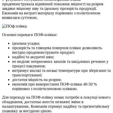
продемонструвала відмінний показник міцності на розрив
завдяки міцному шву та ідеальну прозорість продукції.
Економія на витраті матеріалу порівняно з поліетиленом
виявилася суттєвою.
Основні переваги ПОФ-плівки:
ідеальна усадка;
прозорість та глянцева поверхня плівки дозволяють
вигідно продемонструвати продукт;
надійні та акуратні шви;
не виділяє неприємних запахів та шкідливих речовин у
процесі пакування;
витримує високі та низькі температури при зберіганні та
транспортуванні;
достатня міцність на розрив;
економія при використанні ПОФ-плівки 40-50 %
порівняно з поліетиленовою плівкою.
Для переходу на ПОФ-плівку немає потреби в покупці нового
обладнання, достатньо внести незначні зміни в
налаштуваннях. Компанія отримує надійну та презентабельну
упаковку за вигідною ціною.