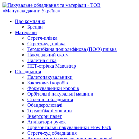
Про компанію
Бренди
Матеріали
Стретч-плівка
Стретч-худ плівка
Термозбіжна поліолефінова (ПОФ) плівка
Пакувальний скотч
Палетна сітка
ПЕТ-стрічка Manustrap
Обладнання
Палетопакувальники
Заклеювачі коробів
Формувальники коробів
Орбітальні пакувальні машини
Стрепінг-обладнання
Обандеролювачі
Термозбіжні машини
Інвертори палет
Аплікатори ручок
Горизонтальні пакувальники Flow Pack
Стретч-худ обладнання
Автоматичні пакувальники wrap around