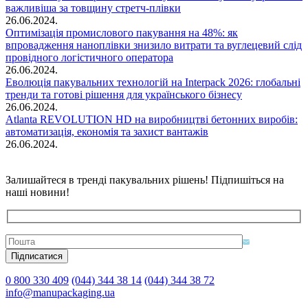
важливіша за товщину стретч-плівки
26.06.2024.
Оптимізація промислового пакування на 48%: як
впровадження наноплівки знизило витрати та вуглецевий слід
провідного логістичного оператора
26.06.2024.
Еволюція пакувальних технологій на Interpack 2026: глобальні
тренди та готові рішення для українського бізнесу
26.06.2024.
Atlanta REVOLUTION HD на виробництві бетонних виробів:
автоматизація, економія та захист вантажів
26.06.2024.
Залишайтеся в тренді пакувальних рішень! Підпишіться на
наші новини!
0 800 330 409
(044) 344 38 14
(044) 344 38 72
info@manupackaging.ua