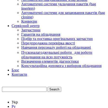
Автоматичні системи укладання пакетів (bag
inserters)
Автоматичні системи для запаювання пакетів (bag
closing)
Конвеєри
Сервісний центр
Запчастини
Гарантія на обладнання
Підбір та поставка оригінальних запчастин
Передпродажна перевірка якості
Навчання персоналу роботі на обладнанні
Пусконалагоджувальні роботи для роботи
обладнання на всю потужність
Визначення елементів діагностики
Консультаційна допомога з вибором обладнання
Блог
Контакти
Search
Укр
Ру