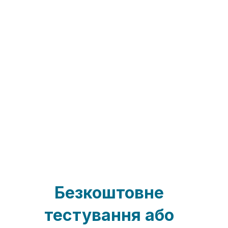
порівняно зі стрічкою з
первинного матеріалу, через
кількість викопного палива, що
використовується.
Використовуючи Manustrap, ми
разом дбаємо про навколишнє
середовище та зменшуємо
негативний вплив пластику на
нашу планету.
Безкоштовне
тестування або