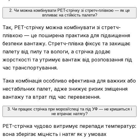
2. Чи можна комбінувати PET-стрічку зі стретч-плівкою — як це
впливає на стійкість палети?
Так, PET-стрічку можна комбінувати зі стретч-
плівкою — це поширена практика для підвищення
безпеки вантажу. Стретч-плівка фіксує та захищає
палету від пилу та вологи, а стрічка додає
жорсткості та утримує вантаж від розповзання під
час транспортування.
Така комбінація особливо ефективна для важких або
нестабільних палет, адже знижує ризик зміщення
вантажу та втрат під час перевезення.
3. Чи працює стрічка при морозі/спеці та під УФ — не кришиться і
не втрачає натягу?
PET-стрічка чудово витримує перепади температур:
вона зберігає міцність і натяг як у умовах