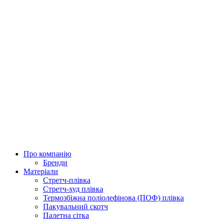
Про компанію
Бренди
Матеріали
Стретч-плівка
Стретч-худ плівка
Термозбіжна поліолефінова (ПОФ) плівка
Пакувальний скотч
Палетна сітка