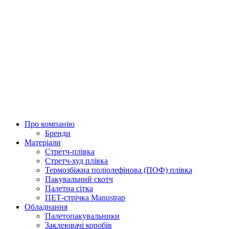
Про компанію
Бренди
Матеріали
Стретч-плівка
Стретч-худ плівка
Термозбіжна поліолефінова (ПОФ) плівка
Пакувальний скотч
Палетна сітка
ПЕТ-стрічка Manustrap
Обладнання
Палетопакувальники
Заклеювачі коробів