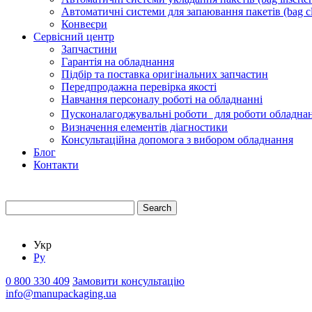
Автоматичні системи для запаювання пакетів (bag cl
Конвеєри
Сервісний центр
Запчастини
Гарантія на обладнання
Підбір та поставка оригінальних запчастин
Передпродажна перевірка якості
Навчання персоналу роботі на обладнанні
Пусконалагоджувальні роботи для роботи обладнан
Визначення елементів діагностики
Консультаційна допомога з вибором обладнання
Блог
Контакти
Search
Укр
Ру
0 800 330 409
Замовити консультацію
info@manupackaging.ua