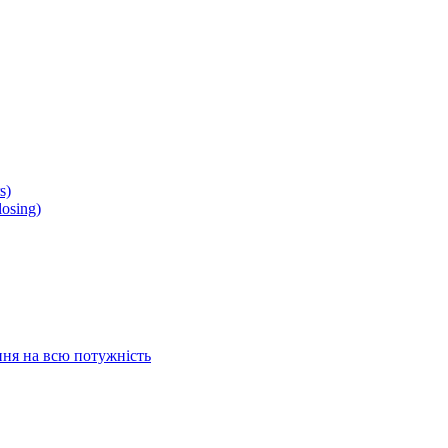
s)
osing)
ня на всю потужність