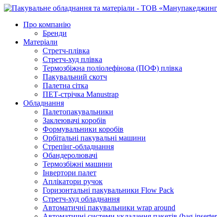
Про компанію
Бренди
Матеріали
Стретч-плівка
Стретч-худ плівка
Термозбіжна поліолефінова (ПОФ) плівка
Пакувальний скотч
Палетна сітка
ПЕТ-стрічка Manustrap
Обладнання
Палетопакувальники
Заклеювачі коробів
Формувальники коробів
Орбітальні пакувальні машини
Стрепінг-обладнання
Обандеролювачі
Термозбіжні машини
Інвертори палет
Аплікатори ручок
Горизонтальні пакувальники Flow Pack
Стретч-худ обладнання
Автоматичні пакувальники wrap around
Автоматичні системи укладання пакетів (bag inserter