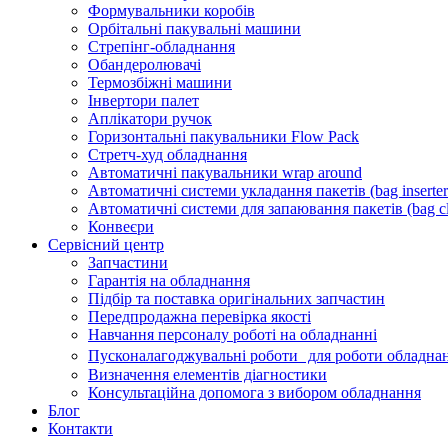
Формувальники коробів
Орбітальні пакувальні машини
Стрепінг-обладнання
Обандеролювачі
Термозбіжні машини
Інвертори палет
Аплікатори ручок
Горизонтальні пакувальники Flow Pack
Стретч-худ обладнання
Автоматичні пакувальники wrap around
Автоматичні системи укладання пакетів (bag inserter
Автоматичні системи для запаювання пакетів (bag cl
Конвеєри
Сервісний центр
Запчастини
Гарантія на обладнання
Підбір та поставка оригінальних запчастин
Передпродажна перевірка якості
Навчання персоналу роботі на обладнанні
Пусконалагоджувальні роботи для роботи обладнан
Визначення елементів діагностики
Консультаційна допомога з вибором обладнання
Блог
Контакти