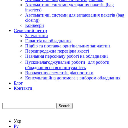
Автоматичні системи укладання пакетів (bag
inserters)
Автоматичні системи для запаювання пакетів (bag
closing)
Конвеєри
Сервісний центр
Запчастини
Гарантія на обладнання
Підбір та поставка оригінальних запчастин
Передпродажна перевірка якості
Навчання персоналу роботі на обладнанні
Пусконалагоджувальні роботи для роботи
обладнання на всю потужність
Визначення елементів діагностики
Консультаційна допомога з вибором обладнання
Блог
Контакти
Search
Укр
Ру