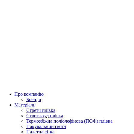
Про компанію
Бренди
Матеріали
Стретч-плівка
Стретч-худ плівка
Термозбіжна поліолефінова (ПОФ) плівка
Пакувальний скотч
Палетна сітка