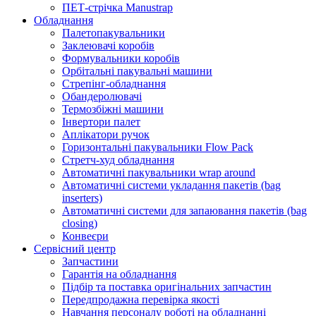
ПЕТ-стрічка Manustrap
Обладнання
Палетопакувальники
Заклеювачі коробів
Формувальники коробів
Орбітальні пакувальні машини
Стрепінг-обладнання
Обандеролювачі
Термозбіжні машини
Інвертори палет
Аплікатори ручок
Горизонтальні пакувальники Flow Pack
Стретч-худ обладнання
Автоматичні пакувальники wrap around
Автоматичні системи укладання пакетів (bag
inserters)
Автоматичні системи для запаювання пакетів (bag
closing)
Конвеєри
Сервісний центр
Запчастини
Гарантія на обладнання
Підбір та поставка оригінальних запчастин
Передпродажна перевірка якості
Навчання персоналу роботі на обладнанні