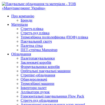
Про компанію
Бренди
Матеріали
Стретч-плівка
Стретч-худ плівка
Термозбіжна поліолефінова (ПОФ) плівка
Пакувальний скотч
Палетна сітка
ПЕТ-стрічка Manustrap
Обладнання
Палетопакувальники
Заклеювачі коробів
Формувальники коробів
Орбітальні пакувальні машини
Стрепінг-обладнання
Обандеролювачі
Термозбіжні машини
Інвертори палет
Аплікатори ручок
Горизонтальні пакувальники Flow Pack
Стретч-худ обладнання
Автоматичні пакувальники wrap around