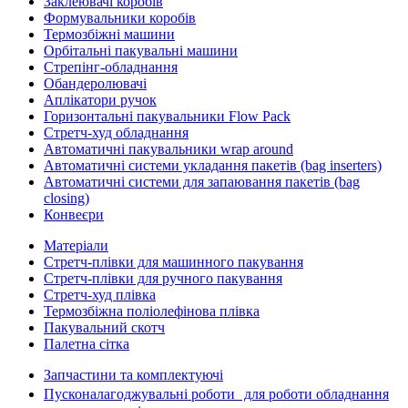
Заклеювачі коробів
Формувальники коробів
Термозбіжні машини
Орбітальні пакувальні машини
Стрепінг-обладнання
Обандеролювачі
Аплікатори ручок
Горизонтальні пакувальники Flow Pack
Стретч-худ обладнання
Автоматичні пакувальники wrap around
Автоматичні системи укладання пакетів (bag inserters)
Автоматичні системи для запаювання пакетів (bag
closing)
Конвеєри
Матеріали
Стретч-плівки для машинного пакування
Стретч-плівки для ручного пакування
Стретч-худ плівка
Термозбіжна поліолефінова плівка
Пакувальний скотч
Палетна сітка
Запчастини та комплектуючі
Пусконалагоджувальні роботи для роботи обладнання