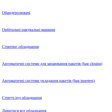
Обандеролювачі
Орбітальні пакувальні машини
Стрепінг-обладнання
Автоматичні системи для запаювання пакетів (bag closing)
Автоматичні системи укладання пакетів (bag inserters)
Стретч-худ обладнання
Дивитися все обладнання