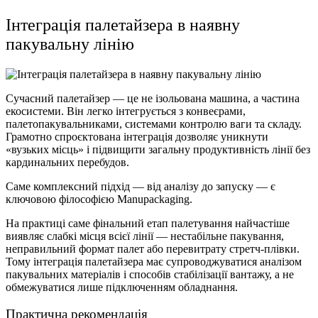
Інтеграція палетайзера в наявну
пакувальну лінію
Сучасний палетайзер — це не ізольована машина, а частина
екосистеми. Він легко інтегрується з конвеєрами,
палетопакувальниками, системами контролю ваги та складу.
Грамотно спроєктована інтеграція дозволяє уникнути
«вузьких місць» і підвищити загальну продуктивність лінії без
кардинальних перебудов.
Саме комплексний підхід — від аналізу до запуску — є
ключовою філософією Manupackaging.
На практиці саме фінальний етап палетування найчастіше
виявляє слабкі місця всієї лінії — нестабільне пакування,
неправильний формат палет або перевитрату стретч-плівки.
Тому інтеграція палетайзера має супроводжуватися аналізом
пакувальних матеріалів і способів стабілізації вантажу, а не
обмежуватися лише підключенням обладнання.
Практична рекомендація