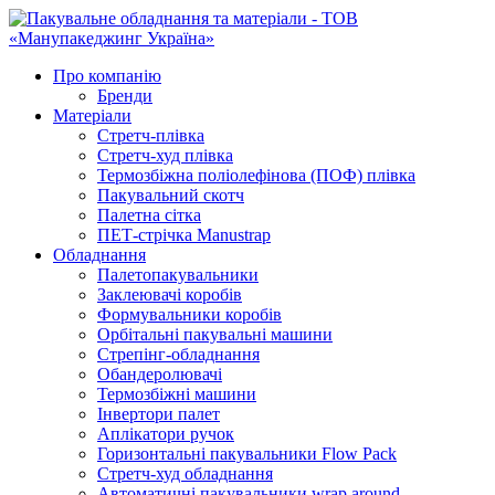
Про компанію
Бренди
Матеріали
Стретч-плівка
Стретч-худ плівка
Термозбіжна поліолефінова (ПОФ) плівка
Пакувальний скотч
Палетна сітка
ПЕТ-стрічка Manustrap
Обладнання
Палетопакувальники
Заклеювачі коробів
Формувальники коробів
Орбітальні пакувальні машини
Стрепінг-обладнання
Обандеролювачі
Термозбіжні машини
Інвертори палет
Аплікатори ручок
Горизонтальні пакувальники Flow Pack
Стретч-худ обладнання
Автоматичні пакувальники wrap around