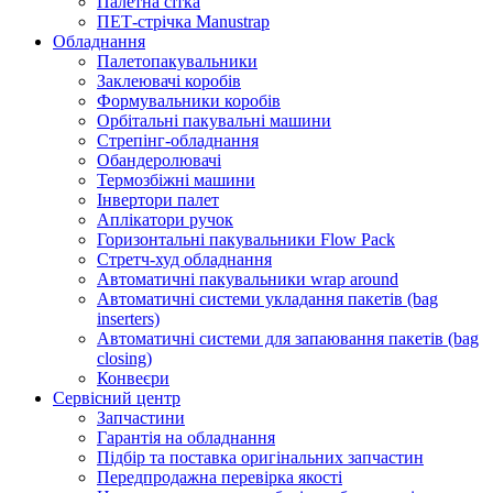
Палетна сітка
ПЕТ-стрічка Manustrap
Обладнання
Палетопакувальники
Заклеювачі коробів
Формувальники коробів
Орбітальні пакувальні машини
Стрепінг-обладнання
Обандеролювачі
Термозбіжні машини
Інвертори палет
Аплікатори ручок
Горизонтальні пакувальники Flow Pack
Стретч-худ обладнання
Автоматичні пакувальники wrap around
Автоматичні системи укладання пакетів (bag
inserters)
Автоматичні системи для запаювання пакетів (bag
closing)
Конвеєри
Сервісний центр
Запчастини
Гарантія на обладнання
Підбір та поставка оригінальних запчастин
Передпродажна перевірка якості