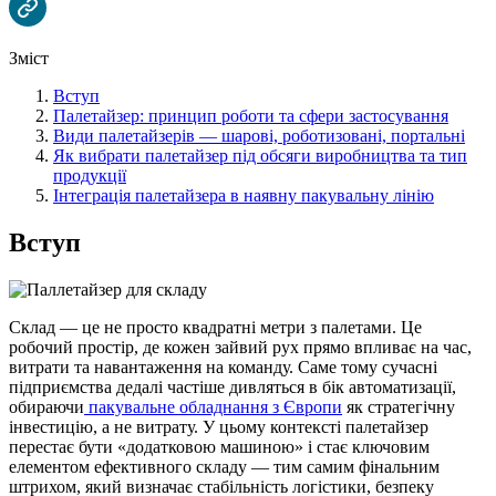
Зміст
Вступ
Палетайзер: принцип роботи та сфери застосування
Види палетайзерів — шарові, роботизовані, портальні
Як вибрати палетайзер під обсяги виробництва та тип
продукції
Інтеграція палетайзера в наявну пакувальну лінію
Вступ
Склад — це не просто квадратні метри з палетами. Це
робочий простір, де кожен зайвий рух прямо впливає на час,
витрати та навантаження на команду. Саме тому сучасні
підприємства дедалі частіше дивляться в бік автоматизації,
обираючи
пакувальне обладнання з Європи
як стратегічну
інвестицію, а не витрату. У цьому контексті палетайзер
перестає бути «додатковою машиною» і стає ключовим
елементом ефективного складу — тим самим фінальним
штрихом, який визначає стабільність логістики, безпеку