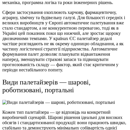
механіка, програмна логіка та роки інженерних рішень.
Сфери застосування охоплюють харчову, фармацевтичну,
аграрну, хімічну та будівельну галузі. Для більшості середніх і
великих виробництв у Європі автоматичне палетування вже
стало стандартом, а не конкурентною перевагою, тоді як в
Україні цей показник поки що нижчий, але зростає щороку
двозначними темпами. У країнах ЄС палетайзер дедалі
частіше розглядають не як окрему одиницю обладнання, а як
частину логістичної стратегії підприємства. Автоматичне
формування палет дозволяє планувати відвантаження
наперед, зменшувати страхові запаси та підвищувати
прогнозованість складу — фактор, який стає критичним у
періоди нестабільного попиту.
Види палетайзерів — шарові,
роботизовані, портальні
Кожен тип палетайзера — це відповідь на конкретний
виробничий сценарій. Шарові рішення ідеальні для високих
обсягів і стандартизованої продукції: вони працюють швидко,
стабільно та демонструють мінімальну собівартість однієї