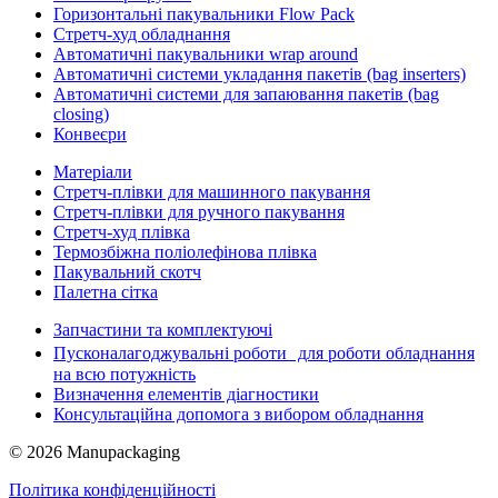
Горизонтальні пакувальники Flow Pack
Стретч-худ обладнання
Автоматичні пакувальники wrap around
Автоматичні системи укладання пакетів (bag inserters)
Автоматичні системи для запаювання пакетів (bag
closing)
Конвеєри
Матеріали
Стретч-плівки для машинного пакування
Стретч-плівки для ручного пакування
Стретч-худ плівка
Термозбіжна поліолефінова плівка
Пакувальний скотч
Палетна сітка
Запчастини та комплектуючі
Пусконалагоджувальні роботи для роботи обладнання
на всю потужність
Визначення елементів діагностики
Консультаційна допомога з вибором обладнання
© 2026 Manupackaging
Політика конфіденційності