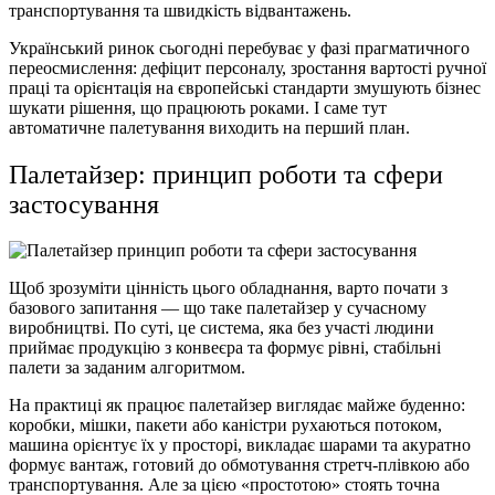
транспортування та швидкість відвантажень.
Український ринок сьогодні перебуває у фазі прагматичного
переосмислення: дефіцит персоналу, зростання вартості ручної
праці та орієнтація на європейські стандарти змушують бізнес
шукати рішення, що працюють роками. І саме тут
автоматичне палетування виходить на перший план.
Палетайзер: принцип роботи та сфери
застосування
Щоб зрозуміти цінність цього обладнання, варто почати з
базового запитання — що таке палетайзер у сучасному
виробництві. По суті, це система, яка без участі людини
приймає продукцію з конвеєра та формує рівні, стабільні
палети за заданим алгоритмом.
На практиці як працює палетайзер виглядає майже буденно:
коробки, мішки, пакети або каністри рухаються потоком,
машина орієнтує їх у просторі, викладає шарами та акуратно
формує вантаж, готовий до обмотування стретч-плівкою або
транспортування. Але за цією «простотою» стоять точна