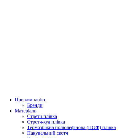
Про компанію
Бренди
Матеріали
Стретч-плівка
Стретч-худ плівка
Термозбіжна поліолефінова (ПОФ) плівка
Пакувальний скотч