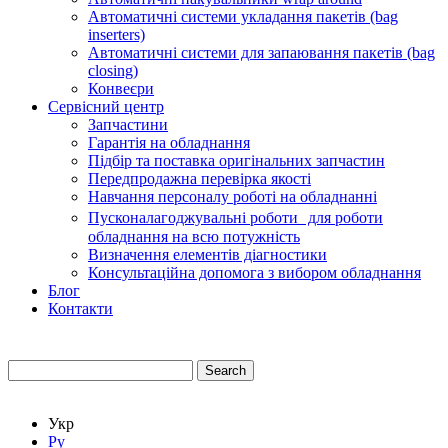
Автоматичні системи укладання пакетів (bag
inserters)
Автоматичні системи для запаювання пакетів (bag
closing)
Конвеєри
Сервісний центр
Запчастини
Гарантія на обладнання
Підбір та поставка оригінальних запчастин
Передпродажна перевірка якості
Навчання персоналу роботі на обладнанні
Пусконалагоджувальні роботи для роботи
обладнання на всю потужність
Визначення елементів діагностики
Консультаційна допомога з вибором обладнання
Блог
Контакти
Search
Укр
Ру