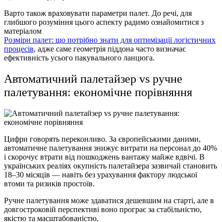
Варто також враховувати параметри палет. До речі, для
глибшого розуміння цього аспекту радимо ознайомитися з
матеріалом
Розміри палет: що потрібно знати для оптимізації логістичних
процесів
, адже саме геометрія піддона часто визначає
ефективність усього пакувального ланцюга.
Автоматичний палетайзер vs ручне
палетування: економічне порівняння
Цифри говорять переконливо. За європейськими даними,
автоматичне палетування знижує витрати на персонал до 40%
і скорочує втрати від пошкоджень вантажу майже вдвічі. В
українських реаліях окупність палетайзера зазвичай становить
18–30 місяців — навіть без урахування фактору людської
втоми та ризиків простоїв.
Ручне палетування може здаватися дешевшим на старті, але в
довгостроковій перспективі воно програє за стабільністю,
якістю та масштабованістю.