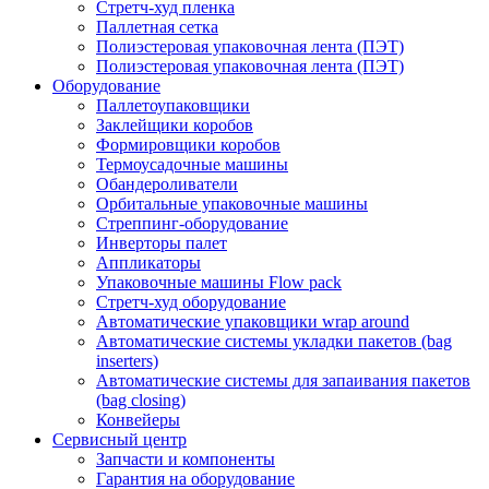
Стретч-худ пленка
Паллетная сетка
Полиэстеровая упаковочная лента (ПЭТ)
Полиэстеровая упаковочная лента (ПЭТ)
Оборудование
Паллетоупаковщики
Заклейщики коробов
Формировщики коробов
Термоусадочные машины
Обандероливатели
Орбитальные упаковочные машины
Стреппинг-оборудование
Инверторы палет
Аппликаторы
Упаковочные машины Flow pack
Стретч-худ оборудование
Автоматические упаковщики wrap around
Автоматические системы укладки пакетов (bag
inserters)
Автоматические системы для запаивания пакетов
(bag closing)
Конвейеры
Сервисный центр
Запчасти и компоненты
Гарантия на оборудование