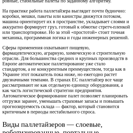
ровные, стабильные палеты по заданному алгоритму.
На практике работа паллетайзера выглядит почти буднично:
коробки, мешки, пакеты или канистры движутся потоком,
машина ориентирует их в пространстве, укладывает слоями и
аккуратно формирует груз, готовый к обмотке стретч-пленкой
или транспортировке. Но за этой «простотой» стоит точная
механика, программная логика и годы инженерных решений.
Сферы применения охватывают пищевую,
фармацевтическую, аграрную, химическую и строительную
отрасли. Для большинства средних и крупных производств в
Европе автоматическое паллетирование уже стало
стандартом, а не конкурентным преимуществом, тогда как в
Украине этот показатель пока ниже, но ежегодно растет
двузначными темпами. В странах ЕС паллетайзер все чаще
рассматривают не как отдельную единицу оборудования, а
как часть логистической стратегии предприятия.
Автоматическое формирование палет позволяет планировать
отгрузки заранее, уменьшать страховые запасы и повышать
прогнозируемость склада — фактор, который становится
критичным в периоды нестабильного спроса.
Виды паллетайзеров — слоевые,
роботизированные, портальные