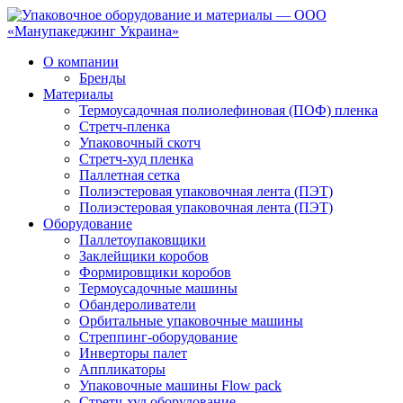
О компании
Бренды
Материалы
Термоусадочная полиолефиновая (ПОФ) пленка
Стретч-пленка
Упаковочный скотч
Стретч-худ пленка
Паллетная сетка
Полиэстеровая упаковочная лента (ПЭТ)
Полиэстеровая упаковочная лента (ПЭТ)
Оборудование
Паллетоупаковщики
Заклейщики коробов
Формировщики коробов
Термоусадочные машины
Обандероливатели
Орбитальные упаковочные машины
Стреппинг-оборудование
Инверторы палет
Аппликаторы
Упаковочные машины Flow pack
Стретч-худ оборудование