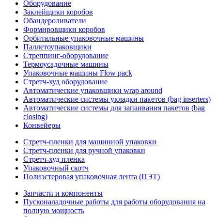
Оборудование
Заклейщики коробов
Обандероливатели
Формировщики коробов
Орбитальные упаковочные машины
Паллетоупаковщики
Стреппинг-оборудование
Термоусадочные машины
Упаковочные машины Flow pack
Стретч-худ оборудование
Автоматические упаковщики wrap around
Автоматические системы укладки пакетов (bag inserters)
Автоматические системы для запаивания пакетов (bag
closing)
Конвейеры
Стретч-пленки для машинной упаковки
Стретч-пленки для ручной упаковки
Стретч-худ пленка
Упаковочный скотч
Полиэстеровая упаковочная лента (ПЭТ)
Запчасти и компоненты
Пусконаладочные работы для работы оборудования на
полную мощность