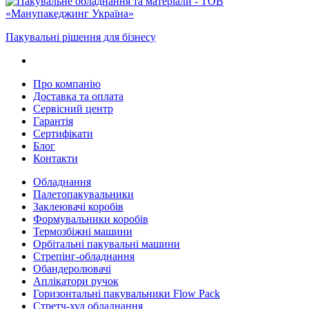
Пакувальні рішення для бізнесу
Про компанію
Доставка та оплата
Сервісний центр
Гарантія
Сертифікати
Блог
Контакти
Обладнання
Палетопакувальники
Заклеювачі коробів
Формувальники коробів
Термозбіжні машини
Орбітальні пакувальні машини
Стрепінг-обладнання
Обандеролювачі
Аплікатори ручок
Горизонтальні пакувальники Flow Pack
Стретч-худ обладнання