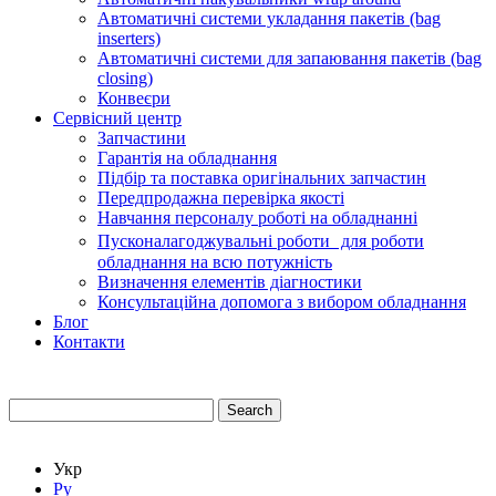
Автоматичні системи укладання пакетів (bag
inserters)
Автоматичні системи для запаювання пакетів (bag
closing)
Конвеєри
Сервісний центр
Запчастини
Гарантія на обладнання
Підбір та поставка оригінальних запчастин
Передпродажна перевірка якості
Навчання персоналу роботі на обладнанні
Пусконалагоджувальні роботи для роботи
обладнання на всю потужність
Визначення елементів діагностики
Консультаційна допомога з вибором обладнання
Блог
Контакти
Search
Укр
Ру