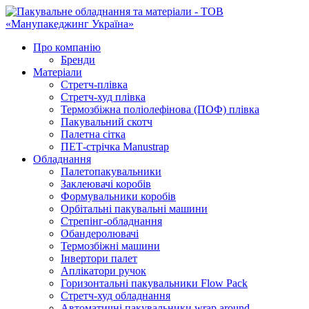
Про компанію
Бренди
Матеріали
Стретч-плівка
Стретч-худ плівка
Термозбіжна поліолефінова (ПОФ) плівка
Пакувальний скотч
Палетна сітка
ПЕТ-стрічка Manustrap
Обладнання
Палетопакувальники
Заклеювачі коробів
Формувальники коробів
Орбітальні пакувальні машини
Стрепінг-обладнання
Обандеролювачі
Термозбіжні машини
Інвертори палет
Аплікатори ручок
Горизонтальні пакувальники Flow Pack
Стретч-худ обладнання
Автоматичні пакувальники wrap around