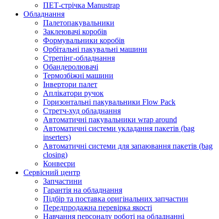
ПЕТ-стрічка Manustrap
Обладнання
Палетопакувальники
Заклеювачі коробів
Формувальники коробів
Орбітальні пакувальні машини
Стрепінг-обладнання
Обандеролювачі
Термозбіжні машини
Інвертори палет
Аплікатори ручок
Горизонтальні пакувальники Flow Pack
Стретч-худ обладнання
Автоматичні пакувальники wrap around
Автоматичні системи укладання пакетів (bag
inserters)
Автоматичні системи для запаювання пакетів (bag
closing)
Конвеєри
Сервісний центр
Запчастини
Гарантія на обладнання
Підбір та поставка оригінальних запчастин
Передпродажна перевірка якості
Навчання персоналу роботі на обладнанні