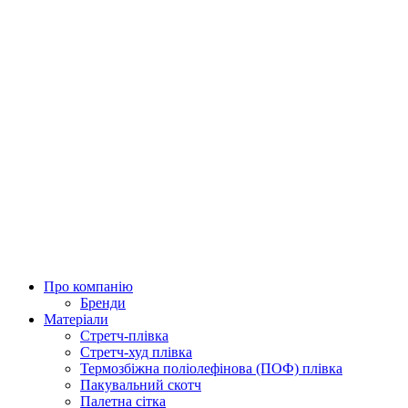
Про компанію
Бренди
Матеріали
Стретч-плівка
Стретч-худ плівка
Термозбіжна поліолефінова (ПОФ) плівка
Пакувальний скотч
Палетна сітка