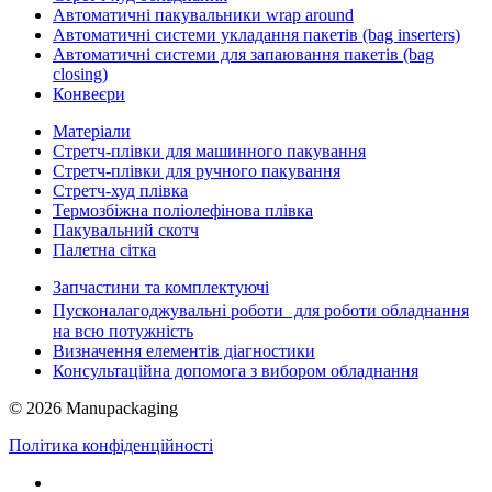
Автоматичні пакувальники wrap around
Автоматичні системи укладання пакетів (bag inserters)
Автоматичні системи для запаювання пакетів (bag
closing)
Конвеєри
Матеріали
Стретч-плівки для машинного пакування
Стретч-плівки для ручного пакування
Стретч-худ плівка
Термозбіжна поліолефінова плівка
Пакувальний скотч
Палетна сітка
Запчастини та комплектуючі
Пусконалагоджувальні роботи для роботи обладнання
на всю потужність
Визначення елементів діагностики
Консультаційна допомога з вибором обладнання
© 2026 Manupackaging
Політика конфіденційності