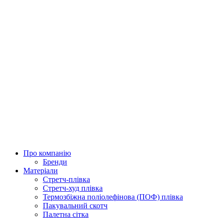
Про компанію
Бренди
Матеріали
Стретч-плівка
Стретч-худ плівка
Термозбіжна поліолефінова (ПОФ) плівка
Пакувальний скотч
Палетна сітка