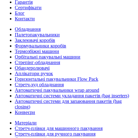
Гарантія
Сертифікати
Блог
Контакти
Обладнання
Палетопакувальники
Заклеювачі коробів
Формувальники коробів
Термозбіжні машини
Орбітальні пакувальні машини
Стрепінг-обладнання
Обандеролювачі
Аплікатори ручок
Горизонтальні пакувальники Flow Pack
Стретч-худ обладнання
Автоматичні пакувальники wrap around
Автоматичні системи укладання пакетів (bag inserters)
Автоматичні системи для запаювання пакетів (bag
closing)
Конвеєри
Матеріали
Стретч-плівки для машинного пакування
Стретч-плівки для ручного пакування