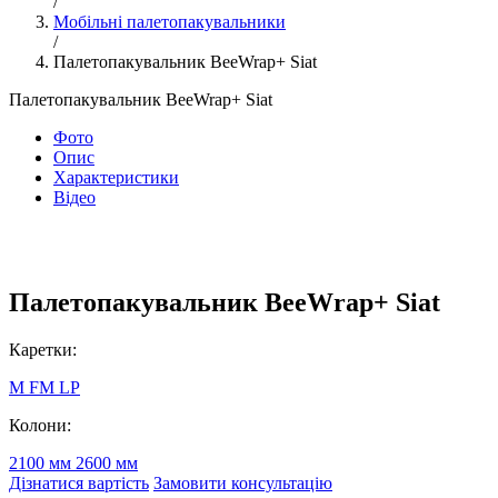
/
Мобільні палетопакувальники
/
Палетопакувальник BeeWrap+ Siat
Палетопакувальник BeeWrap+ Siat
Фото
Опис
Характеристики
Відео
Палетопакувальник BeeWrap+ Siat
Каретки:
M
FM
LP
Колони:
2100 мм
2600 мм
Дізнатися вартість
Замовити консультацію