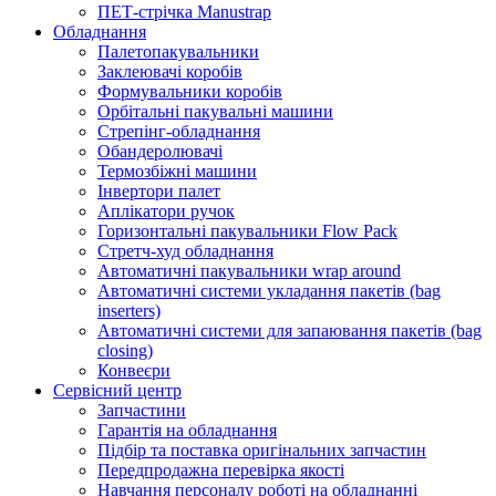
ПЕТ-стрічка Manustrap
Обладнання
Палетопакувальники
Заклеювачі коробів
Формувальники коробів
Орбітальні пакувальні машини
Стрепінг-обладнання
Обандеролювачі
Термозбіжні машини
Інвертори палет
Аплікатори ручок
Горизонтальні пакувальники Flow Pack
Стретч-худ обладнання
Автоматичні пакувальники wrap around
Автоматичні системи укладання пакетів (bag
inserters)
Автоматичні системи для запаювання пакетів (bag
closing)
Конвеєри
Сервісний центр
Запчастини
Гарантія на обладнання
Підбір та поставка оригінальних запчастин
Передпродажна перевірка якості
Навчання персоналу роботі на обладнанні