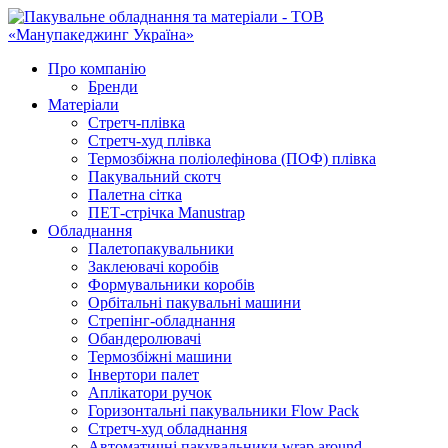
Про компанію
Бренди
Матеріали
Стретч-плівка
Стретч-худ плівка
Термозбіжна поліолефінова (ПОФ) плівка
Пакувальний скотч
Палетна сітка
ПЕТ-стрічка Manustrap
Обладнання
Палетопакувальники
Заклеювачі коробів
Формувальники коробів
Орбітальні пакувальні машини
Стрепінг-обладнання
Обандеролювачі
Термозбіжні машини
Інвертори палет
Аплікатори ручок
Горизонтальні пакувальники Flow Pack
Стретч-худ обладнання
Автоматичні пакувальники wrap around