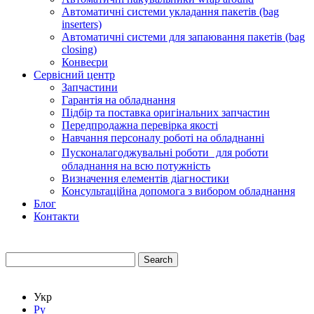
Автоматичні системи укладання пакетів (bag
inserters)
Автоматичні системи для запаювання пакетів (bag
closing)
Конвеєри
Сервісний центр
Запчастини
Гарантія на обладнання
Підбір та поставка оригінальних запчастин
Передпродажна перевірка якості
Навчання персоналу роботі на обладнанні
Пусконалагоджувальні роботи для роботи
обладнання на всю потужність
Визначення елементів діагностики
Консультаційна допомога з вибором обладнання
Блог
Контакти
Search
Укр
Ру