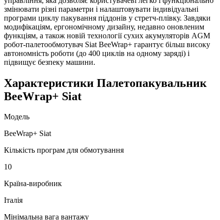
управління, яка дозволяє користувачеві легко і функціонально
змінювати різні параметри і налаштовувати індивідуальні
програми циклу пакування піддонів у стретч-плівку. Завдяки
модифікаціям, ергономічному дизайну, недавно оновленим
функціям, а також новій технології сухих акумуляторів AGM
робот-палетообмотувач Siat BeeWrap+ гарантує більш високу
автономність роботи (до 400 циклів на одному заряді) і
підвищує безпеку машини.
Характеристики Палетопакувальник
BeeWrap+ Siat
Модель
BeeWrap+ Siat
Кількість програм для обмотування
10
Країна-виробник
Італія
Мінімальна вага вантажу