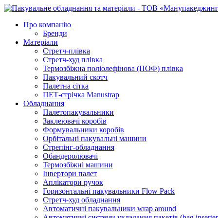
Про компанію
Бренди
Матеріали
Стретч-плівка
Стретч-худ плівка
Термозбіжна поліолефінова (ПОФ) плівка
Пакувальний скотч
Палетна сітка
ПЕТ-стрічка Manustrap
Обладнання
Палетопакувальники
Заклеювачі коробів
Формувальники коробів
Орбітальні пакувальні машини
Стрепінг-обладнання
Обандеролювачі
Термозбіжні машини
Інвертори палет
Аплікатори ручок
Горизонтальні пакувальники Flow Pack
Стретч-худ обладнання
Автоматичні пакувальники wrap around
Автоматичні системи укладання пакетів (bag inserter