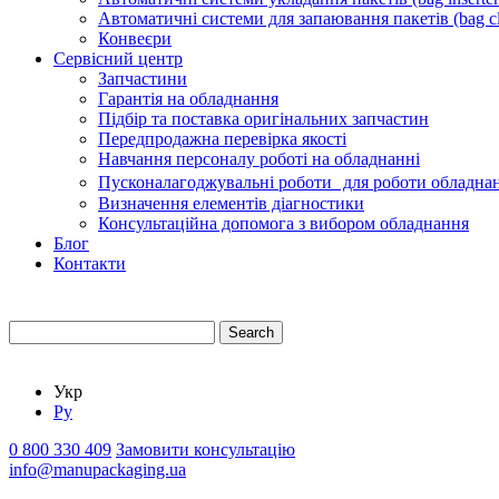
Автоматичні системи для запаювання пакетів (bag cl
Конвеєри
Сервісний центр
Запчастини
Гарантія на обладнання
Підбір та поставка оригінальних запчастин
Передпродажна перевірка якості
Навчання персоналу роботі на обладнанні
Пусконалагоджувальні роботи для роботи обладнан
Визначення елементів діагностики
Консультаційна допомога з вибором обладнання
Блог
Контакти
Search
Укр
Ру
0 800 330 409
Замовити консультацію
info@manupackaging.ua