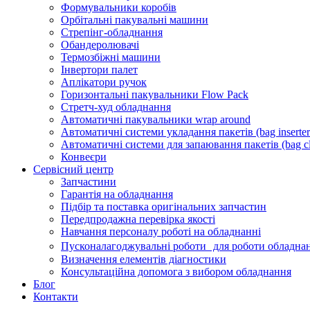
Формувальники коробів
Орбітальні пакувальні машини
Стрепінг-обладнання
Обандеролювачі
Термозбіжні машини
Інвертори палет
Аплікатори ручок
Горизонтальні пакувальники Flow Pack
Стретч-худ обладнання
Автоматичні пакувальники wrap around
Автоматичні системи укладання пакетів (bag inserter
Автоматичні системи для запаювання пакетів (bag cl
Конвеєри
Сервісний центр
Запчастини
Гарантія на обладнання
Підбір та поставка оригінальних запчастин
Передпродажна перевірка якості
Навчання персоналу роботі на обладнанні
Пусконалагоджувальні роботи для роботи обладнан
Визначення елементів діагностики
Консультаційна допомога з вибором обладнання
Блог
Контакти