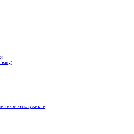
s)
osing)
ня на всю потужність