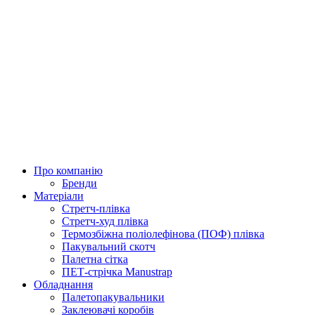
Про компанію
Бренди
Матеріали
Стретч-плівка
Стретч-худ плівка
Термозбіжна поліолефінова (ПОФ) плівка
Пакувальний скотч
Палетна сітка
ПЕТ-стрічка Manustrap
Обладнання
Палетопакувальники
Заклеювачі коробів