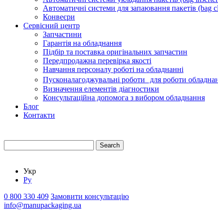
Автоматичні системи для запаювання пакетів (bag cl
Конвеєри
Сервісний центр
Запчастини
Гарантія на обладнання
Підбір та поставка оригінальних запчастин
Передпродажна перевірка якості
Навчання персоналу роботі на обладнанні
Пусконалагоджувальні роботи для роботи обладнан
Визначення елементів діагностики
Консультаційна допомога з вибором обладнання
Блог
Контакти
Search
Укр
Ру
0 800 330 409
Замовити консультацію
info@manupackaging.ua