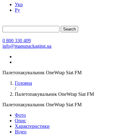
Укр
Ру
Search
0 800 330 409
info@manupackaging.ua
Палетопакувальник OneWrap Siat FM
Головна
/
Палетопакувальник OneWrap Siat FM
Палетопакувальник OneWrap Siat FM
Фото
Опис
Характеристики
Відео