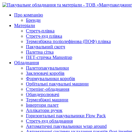
Про компанію
Бренди
Матеріали
Стретч-плівка
Стретч-худ плівка
Термозбіжна поліолефінова (ПОФ) плівка
Пакувальний скотч
Палетна сітка
ПЕТ-стрічка Manustrap
Обладнання
Палетопакувальники
Заклеювачі коробів
Формувальники коробів
Орбітальні пакувальні машини
Стрепінг-обладнання
Обандеролювачі
Термозбіжні машини
Інвертори палет
Аплікатори ручок
Горизонтальні пакувальники Flow Pack
Стретч-худ обладнання
Автоматичні пакувальники wrap around
Автоматичні системи укладання пакетів (bag inserter