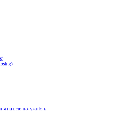
s)
osing)
ня на всю потужність