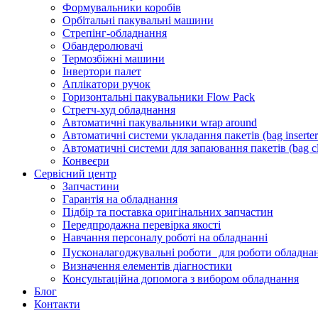
Формувальники коробів
Орбітальні пакувальні машини
Стрепінг-обладнання
Обандеролювачі
Термозбіжні машини
Інвертори палет
Аплікатори ручок
Горизонтальні пакувальники Flow Pack
Стретч-худ обладнання
Автоматичні пакувальники wrap around
Автоматичні системи укладання пакетів (bag inserter
Автоматичні системи для запаювання пакетів (bag cl
Конвеєри
Сервісний центр
Запчастини
Гарантія на обладнання
Підбір та поставка оригінальних запчастин
Передпродажна перевірка якості
Навчання персоналу роботі на обладнанні
Пусконалагоджувальні роботи для роботи обладнан
Визначення елементів діагностики
Консультаційна допомога з вибором обладнання
Блог
Контакти