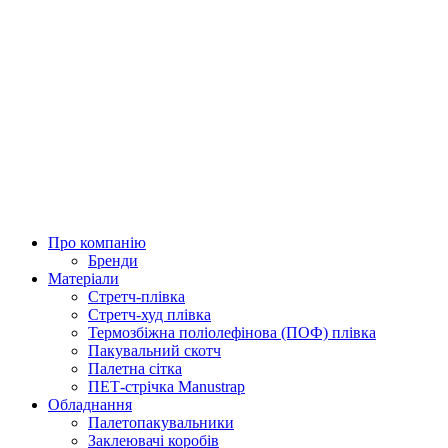
Про компанію
Бренди
Матеріали
Стретч-плівка
Стретч-худ плівка
Термозбіжна поліолефінова (ПОФ) плівка
Пакувальний скотч
Палетна сітка
ПЕТ-стрічка Manustrap
Обладнання
Палетопакувальники
Заклеювачі коробів