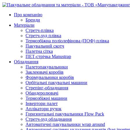
Про компанію
Бренди
Матеріали
Стретч-плівка
Стретч-худ плівка
Термозбіжна поліолефінова (ПОФ) плівка
Пакувальний скотч
Палетна сітка
ПЕТ-стрічка Manustrap
Обладнання
Палетопакувальники
Заклеювачі коробів
Формувальники коробів
Орбітальні пакувальні машини
Стрепінг-обладнання
Обандеролювачі
Термозбіжні машини
Інвертори палет
Аплікатори ручок
Горизонтальні пакувальники Flow Pack
Стретч-худ обладнання
Автоматичні пакувальники wrap around
Автоматичні системи укладання пакетів (bag inserter