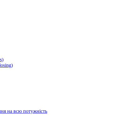
s)
osing)
ня на всю потужність