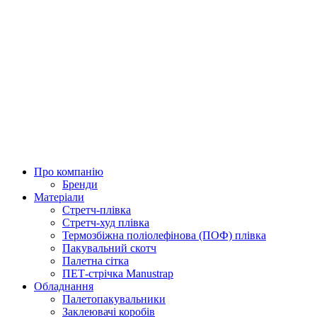
Про компанію
Бренди
Матеріали
Стретч-плівка
Стретч-худ плівка
Термозбіжна поліолефінова (ПОФ) плівка
Пакувальний скотч
Палетна сітка
ПЕТ-стрічка Manustrap
Обладнання
Палетопакувальники
Заклеювачі коробів