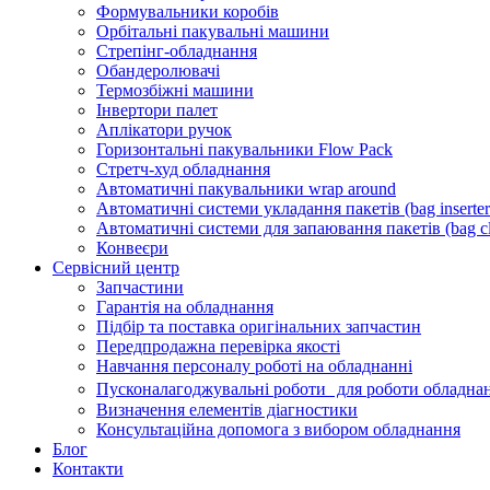
Формувальники коробів
Орбітальні пакувальні машини
Стрепінг-обладнання
Обандеролювачі
Термозбіжні машини
Інвертори палет
Аплікатори ручок
Горизонтальні пакувальники Flow Pack
Стретч-худ обладнання
Автоматичні пакувальники wrap around
Автоматичні системи укладання пакетів (bag inserter
Автоматичні системи для запаювання пакетів (bag cl
Конвеєри
Сервісний центр
Запчастини
Гарантія на обладнання
Підбір та поставка оригінальних запчастин
Передпродажна перевірка якості
Навчання персоналу роботі на обладнанні
Пусконалагоджувальні роботи для роботи обладнан
Визначення елементів діагностики
Консультаційна допомога з вибором обладнання
Блог
Контакти