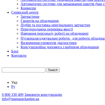
Автоматичні системи для запаювання пакетів (bag cl
Конвеєри
Сервісний центр
Запчастини
Гарантія на обладнання
Підбір та поставка оригінальних запчастин
Передпродажна перевірка якості
Навчання персоналу роботі на обладнанні
Пусконалагоджувальні роботи для роботи обладнан
Визначення елементів діагностики
Консультаційна допомога з вибором обладнання
Блог
Контакти
Search
Укр
Ру
0 800 330 409
Замовити консультацію
info@manupackaging.ua