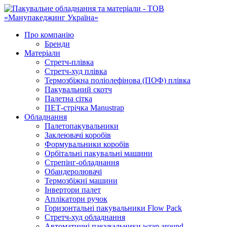
Про компанію
Бренди
Матеріали
Стретч-плівка
Стретч-худ плівка
Термозбіжна поліолефінова (ПОФ) плівка
Пакувальний скотч
Палетна сітка
ПЕТ-стрічка Manustrap
Обладнання
Палетопакувальники
Заклеювачі коробів
Формувальники коробів
Орбітальні пакувальні машини
Стрепінг-обладнання
Обандеролювачі
Термозбіжні машини
Інвертори палет
Аплікатори ручок
Горизонтальні пакувальники Flow Pack
Стретч-худ обладнання
Автоматичні пакувальники wrap around