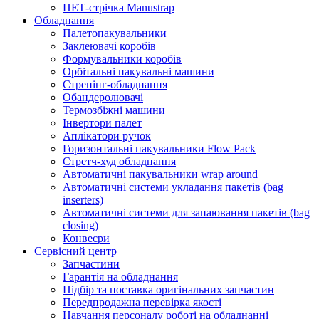
ПЕТ-стрічка Manustrap
Обладнання
Палетопакувальники
Заклеювачі коробів
Формувальники коробів
Орбітальні пакувальні машини
Стрепінг-обладнання
Обандеролювачі
Термозбіжні машини
Інвертори палет
Аплікатори ручок
Горизонтальні пакувальники Flow Pack
Стретч-худ обладнання
Автоматичні пакувальники wrap around
Автоматичні системи укладання пакетів (bag
inserters)
Автоматичні системи для запаювання пакетів (bag
closing)
Конвеєри
Сервісний центр
Запчастини
Гарантія на обладнання
Підбір та поставка оригінальних запчастин
Передпродажна перевірка якості
Навчання персоналу роботі на обладнанні