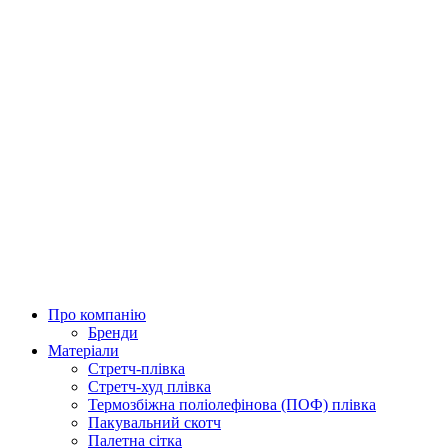
Про компанію
Бренди
Матеріали
Стретч-плівка
Стретч-худ плівка
Термозбіжна поліолефінова (ПОФ) плівка
Пакувальний скотч
Палетна сітка