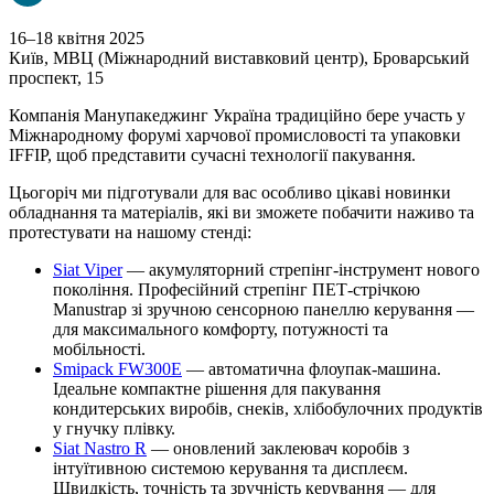
16–18 квітня 2025
Київ, МВЦ (Міжнародний виставковий центр), Броварський
проспект, 15
Компанія Манупакеджинг Україна традиційно бере участь у
Міжнародному форумі харчової промисловості та упаковки
IFFIP, щоб представити сучасні технології пакування.
Цьогоріч ми підготували для вас особливо цікаві новинки
обладнання та матеріалів, які ви зможете побачити наживо та
протестувати на нашому стенді:
Siat Viper
— акумуляторний стрепінг-інструмент нового
покоління. Професійний стрепінг ПЕТ-стрічкою
Manustrap зі зручною сенсорною панеллю керування —
для максимального комфорту, потужності та
мобільності.
Smipack FW300E
— автоматична флоупак-машина.
Ідеальне компактне рішення для пакування
кондитерських виробів, снеків, хлібобулочних продуктів
у гнучку плівку.
Siat Nastro R
— оновлений заклеювач коробів з
інтуїтивною системою керування та дисплеєм
.
Швидкість, точність та зручність керування — для