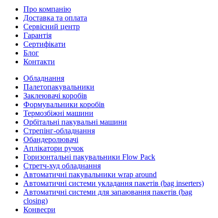
Про компанію
Доставка та оплата
Сервісний центр
Гарантія
Сертифікати
Блог
Контакти
Обладнання
Палетопакувальники
Заклеювачі коробів
Формувальники коробів
Термозбіжні машини
Орбітальні пакувальні машини
Стрепінг-обладнання
Обандеролювачі
Аплікатори ручок
Горизонтальні пакувальники Flow Pack
Стретч-худ обладнання
Автоматичні пакувальники wrap around
Автоматичні системи укладання пакетів (bag inserters)
Автоматичні системи для запаювання пакетів (bag
closing)
Конвеєри