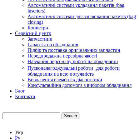
Автоматичні системи укладання пакетів (bag
inserters)
Автоматичні системи для запаювання пакетів (bag
closing)
Конвеєри
Сервісний центр
Запчастини
Гарантія на обладнання
Підбір та поставка оригінальних запчастин
Передпродажна перевірка якості
Навчання персоналу роботі на обладнанні
Пусконалагоджувальні роботи для роботи
обладнання на всю потужність
Визначення елементів діагностики
Консультаційна допомога з вибором обладнання
Блог
Контакти
Search
Укр
Ру