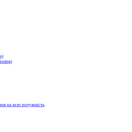
s)
osing)
ня на всю потужність