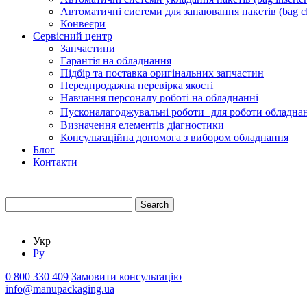
Автоматичні системи для запаювання пакетів (bag cl
Конвеєри
Сервісний центр
Запчастини
Гарантія на обладнання
Підбір та поставка оригінальних запчастин
Передпродажна перевірка якості
Навчання персоналу роботі на обладнанні
Пусконалагоджувальні роботи для роботи обладнан
Визначення елементів діагностики
Консультаційна допомога з вибором обладнання
Блог
Контакти
Search
Укр
Ру
0 800 330 409
Замовити консультацію
info@manupackaging.ua