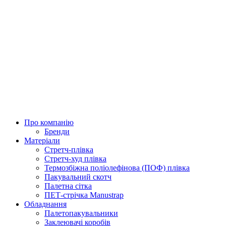
Про компанію
Бренди
Матеріали
Стретч-плівка
Стретч-худ плівка
Термозбіжна поліолефінова (ПОФ) плівка
Пакувальний скотч
Палетна сітка
ПЕТ-стрічка Manustrap
Обладнання
Палетопакувальники
Заклеювачі коробів