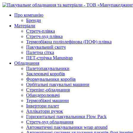
Про компанію
Бренди
Матеріали
Стретч-плівка
Стретч-худ плівка
Термозбіжна поліолефінова (ПОФ) плівка
Пакувальний скотч
Палетна сітка
ПЕТ-стрічка Manustrap
Обладнання
Палетопакувальники
Заклеювачі коробів
Формувальники коробів
Орбітальні пакувальні машини
Стрепінг-обладнання
Обандеролювачі
Термозбіжні машини
Інвертори палет
Аплікатори ручок
Горизонтальні пакувальники Flow Pack
Стретч-худ обладнання
Автоматичні пакувальники wrap around
Автоматичні системи укладання пакетів (bag inserter