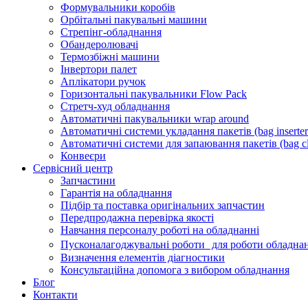
Формувальники коробів
Орбітальні пакувальні машини
Стрепінг-обладнання
Обандеролювачі
Термозбіжні машини
Інвертори палет
Аплікатори ручок
Горизонтальні пакувальники Flow Pack
Стретч-худ обладнання
Автоматичні пакувальники wrap around
Автоматичні системи укладання пакетів (bag inserter
Автоматичні системи для запаювання пакетів (bag cl
Конвеєри
Сервісний центр
Запчастини
Гарантія на обладнання
Підбір та поставка оригінальних запчастин
Передпродажна перевірка якості
Навчання персоналу роботі на обладнанні
Пусконалагоджувальні роботи для роботи обладнан
Визначення елементів діагностики
Консультаційна допомога з вибором обладнання
Блог
Контакти