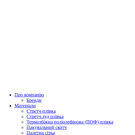
Про компанію
Бренди
Матеріали
Стретч-плівка
Стретч-худ плівка
Термозбіжна поліолефінова (ПОФ) плівка
Пакувальний скотч
Палетна сітка