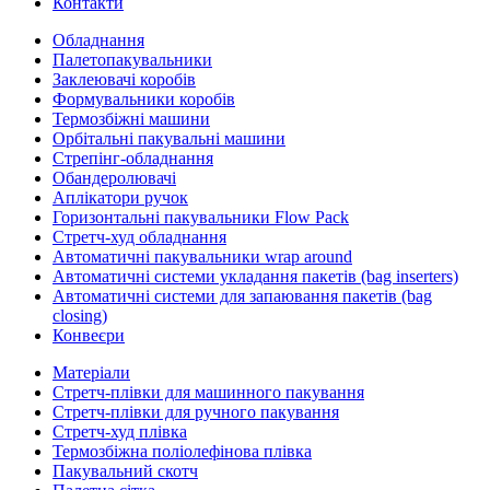
Контакти
Обладнання
Палетопакувальники
Заклеювачі коробів
Формувальники коробів
Термозбіжні машини
Орбітальні пакувальні машини
Стрепінг-обладнання
Обандеролювачі
Аплікатори ручок
Горизонтальні пакувальники Flow Pack
Стретч-худ обладнання
Автоматичні пакувальники wrap around
Автоматичні системи укладання пакетів (bag inserters)
Автоматичні системи для запаювання пакетів (bag
closing)
Конвеєри
Матеріали
Стретч-плівки для машинного пакування
Стретч-плівки для ручного пакування
Стретч-худ плівка
Термозбіжна поліолефінова плівка
Пакувальний скотч