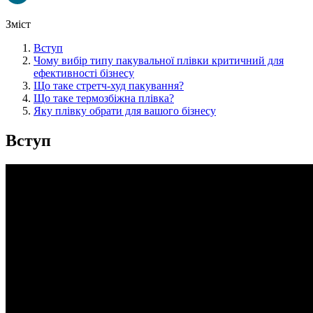
Зміст
Вступ
Чому вибір типу пакувальної плівки критичний для
ефективності бізнесу
Що таке стретч-худ пакування?
Що таке термозбіжна плівка?
Яку плівку обрати для вашого бізнесу
Вступ