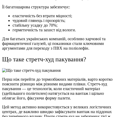
Її багатошарова структура забезпечує:
еластичність без втрати міцності;
чудовий глянець і прозорість;
стабільну усадку до 70%;
герметичність та захист від вологи.
Для багатьох українських компаній, особливо харчової та
фармацевтичної галузей, ці показники стали ключовими
аргументами для переходу з ПВХ на поліолефін.
Що таке стретч-худ пакування?
Перш ніж перейти до термозбіжних матеріалів, варто коротко
пояснити різницю між різними видами плівки. Стретч-худ
пакування — це технологія, коли еластичний матеріал
(здебільшого поліетилен) натягується на вантаж і щільно
облягає його, фіксуючи форму палети.
Цей метод активно використовується у великих логістичних
центрах, де важливо швидко зафіксувати вантаж на піддонах
без термічного впливу. Проте стретч-худ не забезпечує тієї ж