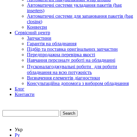
Автоматичні системи укладання пакетів (bag
inserters)
Автоматичні системи для запаювання пакетів (bag
closing)
Конвеєри
Сервісний центр
Запчастини
Гарантія на обладнання
Підбір та поставка оригінальних запчастин
Передпродажна перевірка якості
Навчання персоналу роботі на обладнанні
Пусконалагоджувальні роботи для роботи
обладнання на всю потужність
Визначення елементів діагностики
Консультаційна допомога з вибором обладнання
Блог
Контакти
Search
Укр
Ру