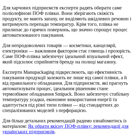
Для харчових підприємств експерти радять обирати саме
поліолефінові ПОФ плівки. Вони зберігають свіжість
продукту, не мають запаху, не виділяють шкідливих речовин і
витримують перепади температур. Крім того, плівка не
прилипає до гарячих поверхонь, що значно спрощує процес
автоматизованого пакування.
Для непродовольчих товарів — косметики, канцелярії,
електроніки — важливим фактором стає глянець і прозорість.
Саме ПОФ-плівка забезпечує ідеальний візуальний ефект,
який підсилює сприйняття бренду на полиці магазину.
Експерти Manupackaging підкреслюють, що ефективність
пакування продукції залежить не лише від самої плівки, а й
від правильного обладнання. Для підприємств, які прагнуть
автоматизувати процес, ідеальним рішенням стане
термозбіжне обладнання Smipack. Воно забезпечує стабільну
температуру усадки, економне використання енергії та
адаптується під різні типи плівки — від стандартних до
спеціалізованих моделей з перфорацією.
Для більш детальних рекомендацій радимо ознайомитись із
матеріалом:
Як обрати якісну ПОФ-плівку: рекомендації для
українських підприємців
.