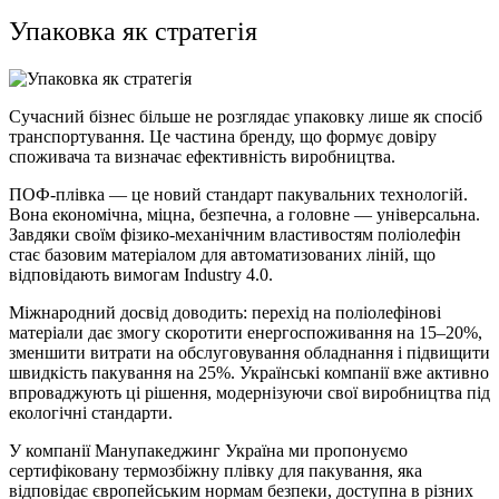
Упаковка як стратегія
Сучасний бізнес більше не розглядає упаковку лише як спосіб
транспортування. Це частина бренду, що формує довіру
споживача та визначає ефективність виробництва.
ПОФ-плівка — це новий стандарт пакувальних технологій.
Вона економічна, міцна, безпечна, а головне — універсальна.
Завдяки своїм фізико-механічним властивостям поліолефін
стає базовим матеріалом для автоматизованих ліній, що
відповідають вимогам Industry 4.0.
Міжнародний досвід доводить: перехід на поліолефінові
матеріали дає змогу скоротити енергоспоживання на 15–20%,
зменшити витрати на обслуговування обладнання і підвищити
швидкість пакування на 25%. Українські компанії вже активно
впроваджують ці рішення, модернізуючи свої виробництва під
екологічні стандарти.
У компанії Манупакеджинг Україна ми пропонуємо
сертифіковану термозбіжну плівку для пакування, яка
відповідає європейським нормам безпеки, доступна в різних