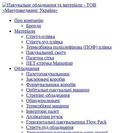
Про компанію
Бренди
Матеріали
Стретч-плівка
Стретч-худ плівка
Термозбіжна поліолефінова (ПОФ) плівка
Пакувальний скотч
Палетна сітка
ПЕТ-стрічка Manustrap
Обладнання
Палетопакувальники
Заклеювачі коробів
Формувальники коробів
Орбітальні пакувальні машини
Стрепінг-обладнання
Обандеролювачі
Термозбіжні машини
Інвертори палет
Аплікатори ручок
Горизонтальні пакувальники Flow Pack
Стретч-худ обладнання
Автоматичні пакувальники wrap around