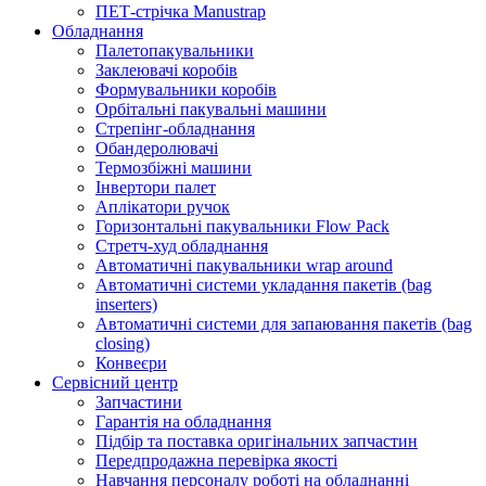
ПЕТ-стрічка Manustrap
Обладнання
Палетопакувальники
Заклеювачі коробів
Формувальники коробів
Орбітальні пакувальні машини
Стрепінг-обладнання
Обандеролювачі
Термозбіжні машини
Інвертори палет
Аплікатори ручок
Горизонтальні пакувальники Flow Pack
Стретч-худ обладнання
Автоматичні пакувальники wrap around
Автоматичні системи укладання пакетів (bag
inserters)
Автоматичні системи для запаювання пакетів (bag
closing)
Конвеєри
Сервісний центр
Запчастини
Гарантія на обладнання
Підбір та поставка оригінальних запчастин
Передпродажна перевірка якості
Навчання персоналу роботі на обладнанні