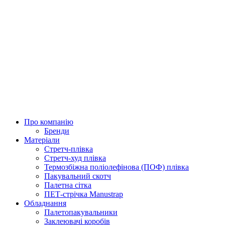
Про компанію
Бренди
Матеріали
Стретч-плівка
Стретч-худ плівка
Термозбіжна поліолефінова (ПОФ) плівка
Пакувальний скотч
Палетна сітка
ПЕТ-стрічка Manustrap
Обладнання
Палетопакувальники
Заклеювачі коробів