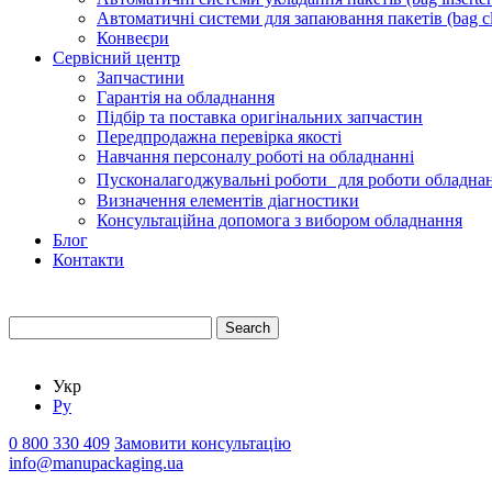
Автоматичні системи для запаювання пакетів (bag cl
Конвеєри
Сервісний центр
Запчастини
Гарантія на обладнання
Підбір та поставка оригінальних запчастин
Передпродажна перевірка якості
Навчання персоналу роботі на обладнанні
Пусконалагоджувальні роботи для роботи обладнан
Визначення елементів діагностики
Консультаційна допомога з вибором обладнання
Блог
Контакти
Search
Укр
Ру
0 800 330 409
Замовити консультацію
info@manupackaging.ua