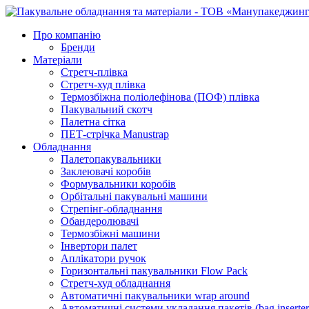
Про компанію
Бренди
Матеріали
Стретч-плівка
Стретч-худ плівка
Термозбіжна поліолефінова (ПОФ) плівка
Пакувальний скотч
Палетна сітка
ПЕТ-стрічка Manustrap
Обладнання
Палетопакувальники
Заклеювачі коробів
Формувальники коробів
Орбітальні пакувальні машини
Стрепінг-обладнання
Обандеролювачі
Термозбіжні машини
Інвертори палет
Аплікатори ручок
Горизонтальні пакувальники Flow Pack
Стретч-худ обладнання
Автоматичні пакувальники wrap around
Автоматичні системи укладання пакетів (bag inserter