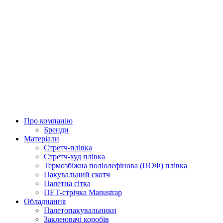
Про компанію
Бренди
Матеріали
Стретч-плівка
Стретч-худ плівка
Термозбіжна поліолефінова (ПОФ) плівка
Пакувальний скотч
Палетна сітка
ПЕТ-стрічка Manustrap
Обладнання
Палетопакувальники
Заклеювачі коробів