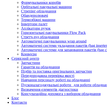
Формувальники коробів
Орбітальні пакувальні машини
Стрепінг-обладнання
Обандеролювачі
Термозбіжні машини
Інвертори палет
Аплікатори ручок
Горизонтальні пакувальники Flow Pack
Стретч-худ обладнання
Автоматичні пакувальники wrap around
Автоматичні системи укладання пакетів (bag inserter
Автоматичні системи для запаювання пакетів (bag cl
Конвеєри
Сервісний центр
Запчастини
Гарантія на обладнання
Підбір та поставка оригінальних запчастин
Передпродажна перевірка якості
Навчання персоналу роботі на обладнанні
Пусконалагоджувальні роботи для роботи обладнан
Визначення елементів діагностики
Консультаційна допомога з вибором обладнання
Блог
Контакти