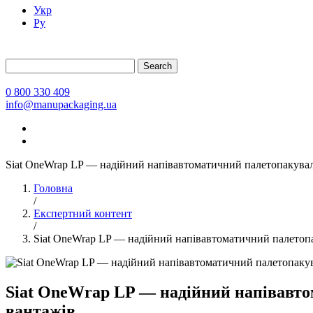
Укр
Ру
Search
0 800 330 409
info@manupackaging.ua
Siat OneWrap LP — надійний напівавтоматичний палетопакувал
Головна
/
Експертний контент
/
Siat OneWrap LP — надійний напівавтоматичний палетопа
Siat OneWrap LP — надійний напівавто
вантажів