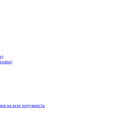
s)
osing)
ня на всю потужність