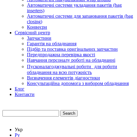
Автоматичні системи укладання пакетів (bag
inserters)
Автоматичні системи для запаювання пакетів (bag
closing)
Конвеєри
Сервісний центр
Запчастини
Гарантія на обладнання
Підбір та поставка оригінальних запчастин
Передпродажна перевірка якості
Навчання персоналу роботі на обладнанні
Пусконалагоджувальні роботи для роботи
обладнання на всю потужність
Визначення елементів діагностики
Консультаційна допомога з вибором обладнання
Блог
Контакти
Search
Укр
Ру