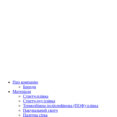
Про компанію
Бренди
Матеріали
Стретч-плівка
Стретч-худ плівка
Термозбіжна поліолефінова (ПОФ) плівка
Пакувальний скотч
Палетна сітка