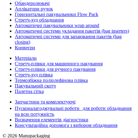
Обандеролювачі
Аплікатори ручок
Горизонтальні пакувальники Flow Pack
Стретч-худ обладнання
Автоматичні пакувальники wrap around
Автоматичні системи укладання пакетів (bag inserters)
Автоматичні системи для запаювання пакетів (bag
closing)
Конвеєри
Матеріали
Стретч-плівки для машинного пакування
Стретч-плівки для ручного пакування
Стретч-худ плівка
Термозбіжна поліолефінова плівка
Пакувальний скотч
Палетна сітка
Запчастини та комплектуючі
Пусконалагоджувальні роботи для роботи обладнання
на всю потужність
Визначення елементів діагностики
Консультаційна допомога з вибором обладнання
© 2026 Manupackaging