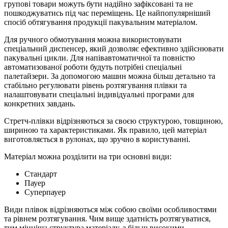
групові товари можуть бути надійно зафіксовані та не
пошкоджуватись під час переміщень. Це найпопулярніший
спосіб обтягування продукції пакувальним матеріалом.
Для ручного обмотування можна використовувати
спеціальний диспенсер, який дозволяє ефективно здійснювати
пакувальні цикли. Для напівавтоматичної та повністю
автоматизованої роботи будуть потрібні спеціальні
палетайзери. За допомогою машин можна більш детально та
стабільно регулювати рівень розтягування плівки та
налаштовувати спеціальні індивідуальні програми для
конкретних завдань.
Стретч-плівки відрізняються за своєю структурою, товщиною,
шириною та характеристиками. Як правило, цей матеріал
виготовляється в рулонах, що зручно в користуванні.
Матеріал можна розділити на три основні види:
Стандарт
Пауер
Суперпауер
Види плівок відрізняються між собою своїми особливостями
та рівнем розтягування. Чим вище здатність розтягуватися,
тим міцніша структура матеріалу, з більш високими