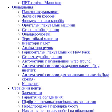
ПЕТ-стрічка Manustrap
Обладнання
Палетопакувальники
Заклеювачі коробів
Формувальники коробів
Орбітальні пакувальні машини
Стрепінг-обладнання
Обандеролювачі
Термозбіжні машини
Інвертори палет
Аплікатори ручок
Горизонтальні пакувальники Flow Pack
Стретч-худ обладнання
Автоматичні пакувальники wrap around
Автоматичні системи укладання пакетів (bag
inserters)
Автоматичні системи для запаювання пакетів (bag
closing)
Конвеєри
Сервісний центр
Запчастини
Гарантія на обладнання
Підбір та поставка оригінальних запчастин
Передпродажна перевірка якості
Навчання персоналу роботі на обладнанні