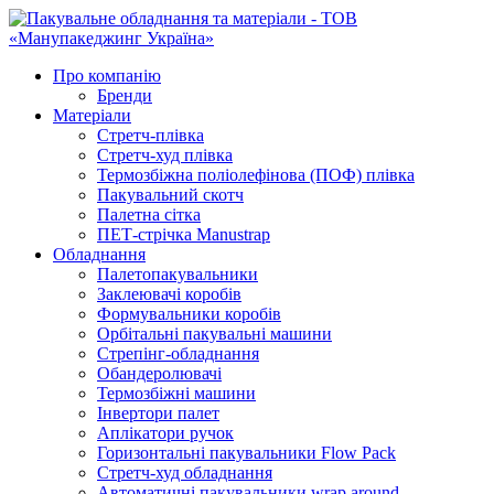
Про компанію
Бренди
Матеріали
Стретч-плівка
Стретч-худ плівка
Термозбіжна поліолефінова (ПОФ) плівка
Пакувальний скотч
Палетна сітка
ПЕТ-стрічка Manustrap
Обладнання
Палетопакувальники
Заклеювачі коробів
Формувальники коробів
Орбітальні пакувальні машини
Стрепінг-обладнання
Обандеролювачі
Термозбіжні машини
Інвертори палет
Аплікатори ручок
Горизонтальні пакувальники Flow Pack
Стретч-худ обладнання
Автоматичні пакувальники wrap around