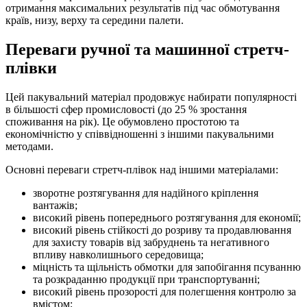
отримання максимальних результатів під час обмотування
країв, низу, верху та середини палети.
Переваги ручної та машинної стретч-
плівки
Цей пакувальний матеріал продовжує набирати популярності
в більшості сфер промисловості (до 25 % зростання
споживання на рік). Це обумовлено простотою та
економічністю у співвідношенні з іншими пакувальними
методами.
Основні переваги стретч-плівок над іншими матеріалами:
зворотне розтягування для надійного кріплення
вантажів;
високий рівень попереднього розтягування для економії;
високий рівень стійкості до розриву та продавлювання
для захисту товарів від забруднень та негативного
впливу навколишнього середовища;
міцність та щільність обмотки для запобігання псуванню
та розкраданню продукції при транспортуванні;
високий рівень прозорості для полегшення контролю за
вмістом;