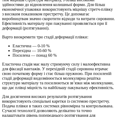
здібностями до відновлення колишньої форми. Для більш
економічної упаковки використовують міцнішу стретч-плівку
з високим показником престретчу. Це допомагає
виробництвам значно скоротити відходи та витрати сировини.
Ефективність матеріалу при пакуванні проявляється при її
деформації (розтягуванні).
Варто виокремити три стадії деформації плівки:
Еластична — 0-10 %
Перехідна — 10-60 %
Посилена — понад 60 %
Еластична стадія має малу стримуючу силу і малоефективна
для фіксації вантажів. У перехідній стадії сировина втрачає
свою початкову форму і стає більш пружною. При посиленій
стадії деформації видозмінюється молекулярна решітка
структури матеріалу та посилюються зв’язки між молекулами,
що дає плівці міцність та найбільшу пакувальну ефективність.
Для досягнення високих результатів розтягування
використовують спеціальні каретки із системою престретчу.
Подача плівки в таких системах рівномірна та контрольована.
Сучасні технології дозволяють делікатно та точно
налаштувати рівень попереднього розтягування для