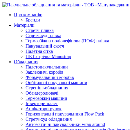
Про компанію
Бренди
Матеріали
Стретч-плівка
Стретч-худ плівка
Термозбіжна поліолефінова (ПОФ) плівка
Пакувальний скотч
Палетна сітка
ПЕТ-стрічка Manustrap
Обладнання
Палетопакувальники
Заклеювачі коробів
Формувальники коробів
Орбітальні пакувальні машини
Стрепінг-обладнання
Обандеролювачі
Термозбіжні машини
Інвертори палет
Аплікатори ручок
Горизонтальні пакувальники Flow Pack
Стретч-худ обладнання
Автоматичні пакувальники wrap around
Автоматичні системи укладання пакетів (bag inserter