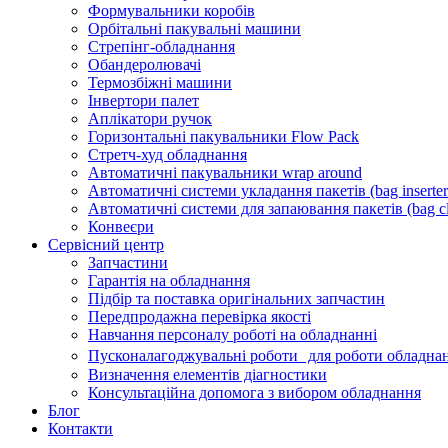
Формувальники коробів
Орбітальні пакувальні машини
Стрепінг-обладнання
Обандеролювачі
Термозбіжні машини
Інвертори палет
Аплікатори ручок
Горизонтальні пакувальники Flow Pack
Стретч-худ обладнання
Автоматичні пакувальники wrap around
Автоматичні системи укладання пакетів (bag inserter
Автоматичні системи для запаювання пакетів (bag cl
Конвеєри
Сервісний центр
Запчастини
Гарантія на обладнання
Підбір та поставка оригінальних запчастин
Передпродажна перевірка якості
Навчання персоналу роботі на обладнанні
Пусконалагоджувальні роботи для роботи обладнан
Визначення елементів діагностики
Консультаційна допомога з вибором обладнання
Блог
Контакти