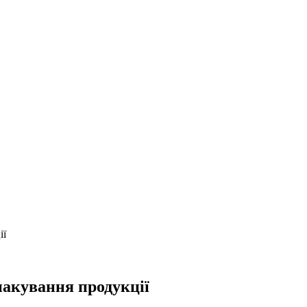
ії
пакування продукції