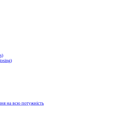
s)
osing)
ня на всю потужність