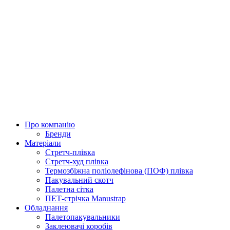
Про компанію
Бренди
Матеріали
Стретч-плівка
Стретч-худ плівка
Термозбіжна поліолефінова (ПОФ) плівка
Пакувальний скотч
Палетна сітка
ПЕТ-стрічка Manustrap
Обладнання
Палетопакувальники
Заклеювачі коробів