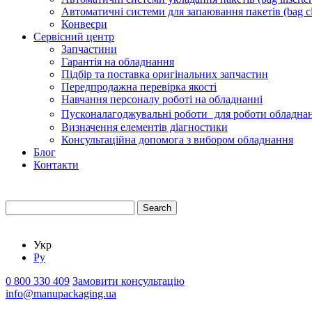
Автоматичні системи для запаювання пакетів (bag cl
Конвеєри
Сервісний центр
Запчастини
Гарантія на обладнання
Підбір та поставка оригінальних запчастин
Передпродажна перевірка якості
Навчання персоналу роботі на обладнанні
Пусконалагоджувальні роботи для роботи обладнан
Визначення елементів діагностики
Консультаційна допомога з вибором обладнання
Блог
Контакти
Search
Укр
Ру
0 800 330 409
Замовити консультацію
info@manupackaging.ua