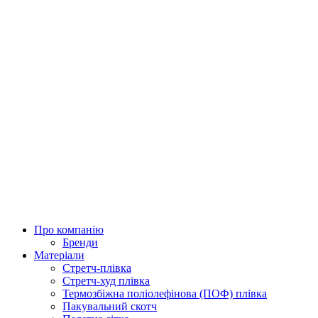
Про компанію
Бренди
Матеріали
Стретч-плівка
Стретч-худ плівка
Термозбіжна поліолефінова (ПОФ) плівка
Пакувальний скотч