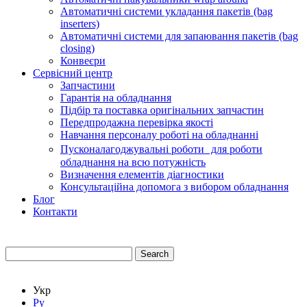
Автоматичні системи укладання пакетів (bag
inserters)
Автоматичні системи для запаювання пакетів (bag
closing)
Конвеєри
Сервісний центр
Запчастини
Гарантія на обладнання
Підбір та поставка оригінальних запчастин
Передпродажна перевірка якості
Навчання персоналу роботі на обладнанні
Пусконалагоджувальні роботи для роботи
обладнання на всю потужність
Визначення елементів діагностики
Консультаційна допомога з вибором обладнання
Блог
Контакти
Search
Укр
Ру