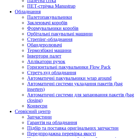
Палетна сітка
ПЕТ-стрічка Manustrap
Обладнання
Палетопакувальники
Заклеювачі коробів
Формувальники коробів
Орбітальні пакувальні машини
Стрепінг-обладнання
Обандеролювачі
Термозбіжні машини
Інвертори палет
Аплікатори ручок
Горизонтальні пакувальники Flow Pack
Стретч-худ обладнання
Автоматичні пакувальники wrap around
Автоматичні системи укладання пакетів (bag
inserters)
Автоматичні системи для запаювання пакетів (bag
closing)
Конвеєри
Сервісний центр
Запчастини
Гарантія на обладнання
Підбір та поставка оригінальних запчастин
Передпродажна перевірка якості