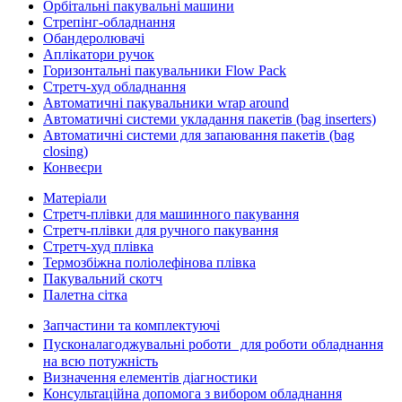
Орбітальні пакувальні машини
Стрепінг-обладнання
Обандеролювачі
Аплікатори ручок
Горизонтальні пакувальники Flow Pack
Стретч-худ обладнання
Автоматичні пакувальники wrap around
Автоматичні системи укладання пакетів (bag inserters)
Автоматичні системи для запаювання пакетів (bag
closing)
Конвеєри
Матеріали
Стретч-плівки для машинного пакування
Стретч-плівки для ручного пакування
Стретч-худ плівка
Термозбіжна поліолефінова плівка
Пакувальний скотч
Палетна сітка
Запчастини та комплектуючі
Пусконалагоджувальні роботи для роботи обладнання
на всю потужність
Визначення елементів діагностики
Консультаційна допомога з вибором обладнання