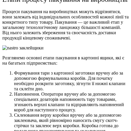
Процеси пакування на виробництвах можуть відрізнятися,
вони залежать від індивідуальних особливостей кожної лінії та
конкретного типу товару. Пакування — це важливий етап у
загальному технологічному ланцюжку більшості компаній.
Від нього залежить збереження та своєчасність доставки
продукції кінцевому споживачеві.
Розглянемо основні етапи пакування в картонні ящики, які є
на багатьох підприємствах:
Формування тари з картонної заготовки вручну або за
допомогою формувальника коробів. Для початку
необхідно розкрити заготовку, зігнути її нижні клапани
та склеїти дно.
Наповнення. Оператори вручну або за допомогою
спеціальних дозаторів наповнюють тару товарами,
згинають верхні клапани та відправляють наповнений
короб для наступного процесу.
Склеювання верху коробки вручну або за допомогою
заклеювача, який рівномірно наносить смугу скотч-
стрічки та заклеює верх коробки. Коробка готова до
подальшого транспортування та складування.