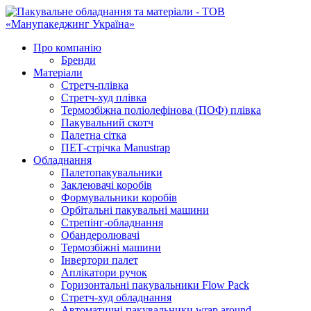
Про компанію
Бренди
Матеріали
Стретч-плівка
Стретч-худ плівка
Термозбіжна поліолефінова (ПОФ) плівка
Пакувальний скотч
Палетна сітка
ПЕТ-стрічка Manustrap
Обладнання
Палетопакувальники
Заклеювачі коробів
Формувальники коробів
Орбітальні пакувальні машини
Стрепінг-обладнання
Обандеролювачі
Термозбіжні машини
Інвертори палет
Аплікатори ручок
Горизонтальні пакувальники Flow Pack
Стретч-худ обладнання
Автоматичні пакувальники wrap around