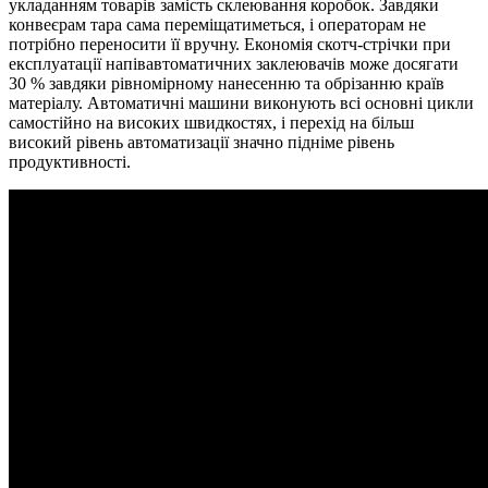
укладанням товарів замість склеювання коробок. Завдяки
конвеєрам тара сама переміщатиметься, і операторам не
потрібно переносити її вручну. Економія скотч-стрічки при
експлуатації напівавтоматичних заклеювачів може досягати
30 % завдяки рівномірному нанесенню та обрізанню країв
матеріалу. Автоматичні машини виконують всі основні цикли
самостійно на високих швидкостях, і перехід на більш
високий рівень автоматизації значно підніме рівень
продуктивності.