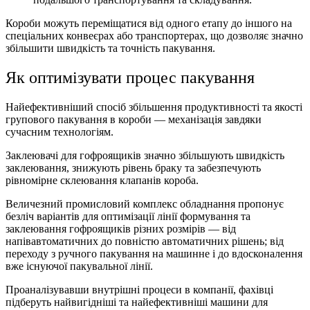
Короби можуть переміщатися від одного етапу до іншого на
спеціальних конвеєрах або транспортерах, що дозволяє значно
збільшити швидкість та точність пакування.
Як оптимізувати процес пакування
Найефективніший спосіб збільшення продуктивності та якості
групового пакування в короби — механізація завдяки
сучасним технологіям.
Заклеювачі для гофроящиків значно збільшують швидкість
заклеювання, знижують рівень браку та забезпечують
рівномірне склеювання клапанів короба.
Величезний промисловий комплекс обладнання пропонує
безліч варіантів для оптимізації лінії формування та
заклеювання гофроящиків різних розмірів — від
напівавтоматичних до повністю автоматичних рішень; від
переходу з ручного пакування на машинне і до вдосконалення
вже існуючої пакувальної лінії.
Проаналізувавши внутрішні процеси в компанії, фахівці
підберуть найвигідніші та найефективніші машини для