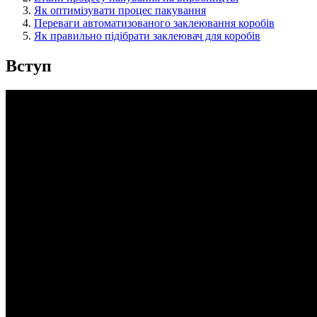
Як оптимізувати процес пакування
Переваги автоматизованого заклеювання коробів
Як правильно підібрати заклеювач для коробів
Вступ