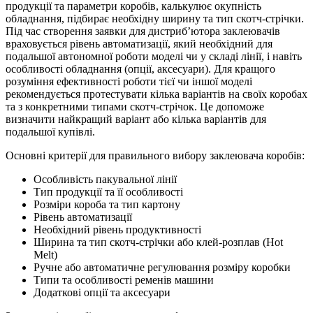
продукції та параметри коробів, калькулює окупність
обладнання, підбирає необхідну ширину та тип скотч-стрічки.
Під час створення заявки для дистриб’ютора заклеювачів
враховується рівень автоматизації, який необхідний для
подальшої автономної роботи моделі чи у складі лінії, і навіть
особливості обладнання (опції, аксесуари). Для кращого
розуміння ефективності роботи тієї чи іншої моделі
рекомендується протестувати кілька варіантів на своїх коробах
та з конкретними типами скотч-стрічок. Це допоможе
визначити найкращий варіант або кілька варіантів для
подальшої купівлі.
Основні критерії для правильного вибору заклеювача коробів:
Особливість пакувальної лінії
Тип продукції та її особливості
Розміри короба та тип картону
Рівень автоматизації
Необхідний рівень продуктивності
Ширина та тип скотч-стрічки або клей-розплав (Hot
Melt)
Ручне або автоматичне регулювання розміру коробки
Типи та особливості ременів машини
Додаткові опції та аксесуари