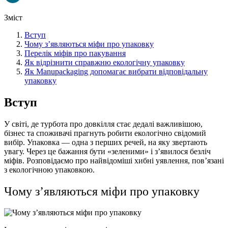
Зміст
Вступ
Чому з’являються міфи про упаковку
Перелік міфів про пакування
Як відрізнити справжню екологічну упаковку
Як Manupackaging допомагає вибрати відповідальну
упаковку
Вступ
У світі, де турбота
про довкілля
стає дедалі важливішою,
бізнес та споживачі прагнуть робити екологічно свідомий
вибір.
Упаковка
— одна з перших речей, на яку звертають
увагу. Через це бажання бути «зеленими» і з’явилося безліч
міфів. Розповідаємо про найвідоміші хибні уявлення, повʼязані
з
екологічною упаковкою
.
Чому з’являються міфи
про упаковку