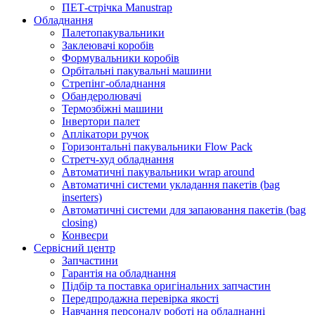
ПЕТ-стрічка Manustrap
Обладнання
Палетопакувальники
Заклеювачі коробів
Формувальники коробів
Орбітальні пакувальні машини
Стрепінг-обладнання
Обандеролювачі
Термозбіжні машини
Інвертори палет
Аплікатори ручок
Горизонтальні пакувальники Flow Pack
Стретч-худ обладнання
Автоматичні пакувальники wrap around
Автоматичні системи укладання пакетів (bag
inserters)
Автоматичні системи для запаювання пакетів (bag
closing)
Конвеєри
Сервісний центр
Запчастини
Гарантія на обладнання
Підбір та поставка оригінальних запчастин
Передпродажна перевірка якості
Навчання персоналу роботі на обладнанні