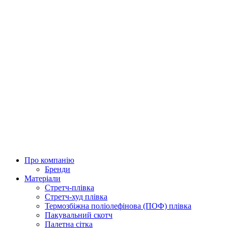
Про компанію
Бренди
Матеріали
Стретч-плівка
Стретч-худ плівка
Термозбіжна поліолефінова (ПОФ) плівка
Пакувальний скотч
Палетна сітка