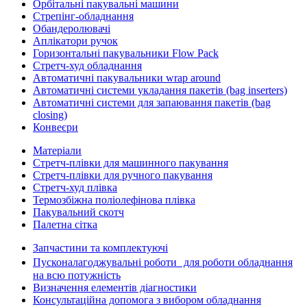
Орбітальні пакувальні машини
Стрепінг-обладнання
Обандеролювачі
Аплікатори ручок
Горизонтальні пакувальники Flow Pack
Стретч-худ обладнання
Автоматичні пакувальники wrap around
Автоматичні системи укладання пакетів (bag inserters)
Автоматичні системи для запаювання пакетів (bag
closing)
Конвеєри
Матеріали
Стретч-плівки для машинного пакування
Стретч-плівки для ручного пакування
Стретч-худ плівка
Термозбіжна поліолефінова плівка
Пакувальний скотч
Палетна сітка
Запчастини та комплектуючі
Пусконалагоджувальні роботи для роботи обладнання
на всю потужність
Визначення елементів діагностики
Консультаційна допомога з вибором обладнання