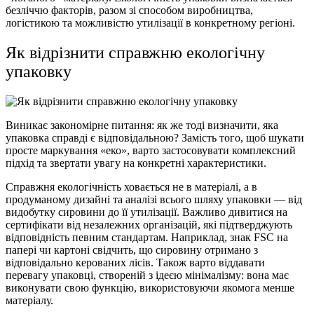
безліччю факторів, разом зі способом
виробництва
,
логістикою та можливістю
утилізації
в конкретному регіоні.
Як відрізнити справжню
екологічну
упаковку
Виникає закономірне питання: як же тоді визначити, яка
упаковка
справді є відповідальною? Замість того, щоб шукати
просте маркування «еко», варто застосовувати комплексний
підхід та звертати увагу на конкретні характеристики.
Справжня екологічність ховається не в
матеріалі
, а в
продуманому дизайні та аналізі всього шляху
упаковки
— від
видобутку сировини до її
утилізації
. Важливо дивитися на
сертифікати від незалежних організацій, які підтверджують
відповідність певним стандартам. Наприклад, знак FSC на
папері чи
картоні
свідчить, що сировину отримано з
відповідально керованих лісів. Також варто віддавати
перевагу
упаковці
, створеній з ідеєю мінімалізму: вона має
виконувати свою функцію, використовуючи якомога менше
матеріалу
.