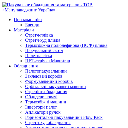
Про компанію
Бренди
Матеріали
Стретч-плівка
Стретч-худ плівка
Термозбіжна поліолефінова (ПОФ) плівка
Пакувальний скотч
Палетна сітка
ПЕТ-стрічка Manustrap
Обладнання
Палетопакувальники
Заклеювачі коробів
Формувальники коробів
Орбітальні пакувальні машини
Стрепінг-обладнання
Обандеролювачі
Термозбіжні машини
Інвертори палет
Аплікатори ручок
Горизонтальні пакувальники Flow Pack
Стретч-худ обладнання
Автоматичні пакувальники wrap around