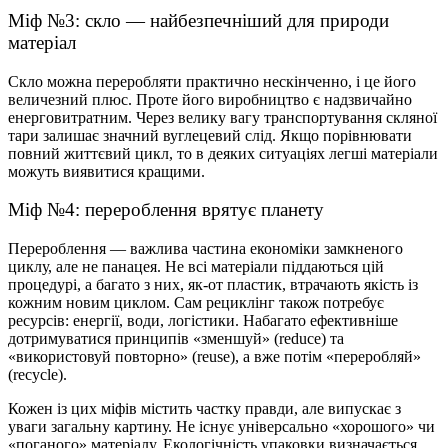
Міф №3: скло — найбезпечніший для природи
матеріал
Скло можна переробляти практично нескінченно, і це його
величезний плюс. Проте його
виробництво
є надзвичайно
енерговитратним. Через велику вагу транспортування скляної
тари залишає значний вуглецевий слід. Якщо порівнювати
повний життєвий цикл, то в деяких ситуаціях легші
матеріали
можуть виявитися кращими.
Міф №4: перероблення врятує планету
Перероблення — важлива частина економіки замкненого
циклу, але не панацея. Не всі
матеріали
піддаються цій
процедурі, а багато з них, як-от
пластик
, втрачають якість із
кожним новим циклом. Сам рециклінг також потребує
ресурсів
: енергії, води, логістики. Набагато ефективніше
дотримуватися принципів «зменшуй» (reduce) та
«використовуй повторно» (reuse), а вже потім «переробляй»
(recycle).
Кожен із цих міфів містить частку правди, але випускає з
уваги загальну картину. Не існує універсально «хорошого» чи
«поганого»
матеріалу
. Екологічність
упаковки
визначається