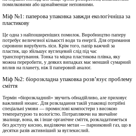
помилковими або щонайменше неповними.
Міф №1: паперова
упаковка
завжди екологічніша за
пластикову
Це одна з найпоширеніших помилок.
Виробництво
паперу
потребує величезної кількості води та енергії. Для отримання
сировини вирубують ліси. Крім того, папір важчий за
пластик
, що збільшує вуглецевий слід під час
транспортування. Тонка та міцна пластикова плівка, яку
можна переробити, у деяких випадках має менший сумарний
вплив
на планету, ніж її паперовий аналог.
Міф №2: біорозкладна
упаковка
розв’язує проблему
сміття
Термін «біорозкладний» звучить обнадійливо, але приховує
важливий нюанс. Для розкладання такій
упаковці
потрібні
спеціальні умови — промислові компостери з високою
температурою та вологістю. Потрапляючи на звичайне
звалище, вона, як і інше органічне сміття, розкладатиметься
без доступу кисню, виділяючи метан — парниковий газ, що в
десятки разів активніший за вуглекислий.