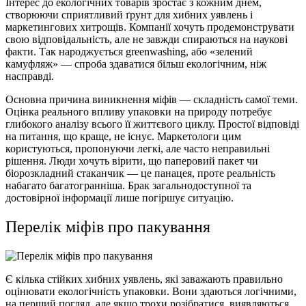
Інтерес до екологічних товарів зростає з кожним днем,
створюючи сприятливий ґрунт для хибних уявлень і
маркетингових хитрощів.
Компанії
хочуть продемонструвати
свою відповідальність, але не завжди спираються на наукові
факти. Так народжується greenwashing, або «зелений
камуфляж» — спроба здаватися більш екологічним, ніж
насправді.
Основна причина виникнення міфів — складність самої теми.
Оцінка реального
впливу
упаковки
на природу потребує
глибокого аналізу всього її життєвого циклу. Простої відповіді
на питання, що краще, не існує. Маркетологи цим
користуються, пропонуючи легкі, але часто неправильні
рішення
. Люди хочуть вірити, що паперовий пакет чи
біорозкладний стаканчик — це панацея, проте реальність
набагато багатогранніша. Брак загальнодоступної та
достовірної інформації лише погіршує ситуацію.
Перелік міфів про пакування
Є кілька стійких хибних уявлень, які заважають правильно
оцінювати екологічність
упаковки
. Вони здаються логічними,
на перший погляд, але якщо трохи розібратися, виявляються