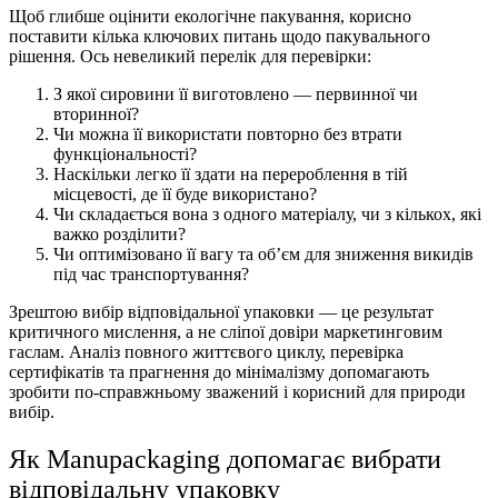
Щоб глибше оцінити
екологічне пакування
, корисно
поставити кілька ключових питань щодо пакувального
рішення
. Ось невеликий перелік для перевірки:
З якої сировини її виготовлено — первинної чи
вторинної?
Чи можна її використати повторно без втрати
функціональності?
Наскільки легко її здати на
перероблення
в тій
місцевості, де її буде використано?
Чи складається вона з одного
матеріалу
, чи з кількох, які
важко розділити?
Чи оптимізовано її вагу та об’єм для зниження викидів
під час транспортування?
Зрештою вибір відповідальної
упаковки
— це результат
критичного мислення, а не сліпої довіри маркетинговим
гаслам. Аналіз повного життєвого циклу, перевірка
сертифікатів та прагнення до мінімалізму допомагають
зробити по-справжньому зважений і корисний для природи
вибір.
Як Manupackaging допомагає вибрати
відповідальну
упаковку