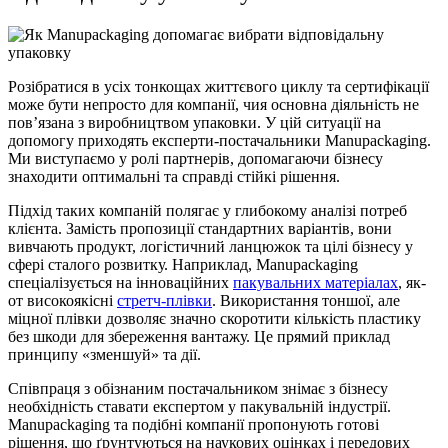
Розібратися в усіх тонкощах життєвого циклу та сертифікації
може бути непросто для
компанії
, чия основна діяльність не
пов’язана з
виробництвом
упаковки
. У цій ситуації на
допомогу приходять експерти-постачальники Manupackaging.
Ми виступаємо у ролі партнерів, допомагаючи бізнесу
знаходити оптимальні та справді стійкі
рішення
.
Підхід таких
компаній
полягає у глибокому аналізі
потреб
клієнта. Замість пропозиції стандартних варіантів, вони
вивчають продукт, логістичний ланцюжок та цілі бізнесу у
сфері сталого розвитку. Наприклад, Manupackaging
спеціалізується на інноваційних
пакувальних
матеріалах
, як-
от високоякісні
стретч-плівки
. Використання тоншої, але
міцної плівки дозволяє значно скоротити кількість пластику
без шкоди для збереження вантажу. Це прямий приклад
принципу «зменшуй» та дії.
Співпраця з обізнаним постачальником знімає з бізнесу
необхідність ставати експертом у пакувальній індустрії.
Manupackaging та подібні
компанії
пропонують готові
рішення
, що ґрунтуються на наукових оцінках і передових