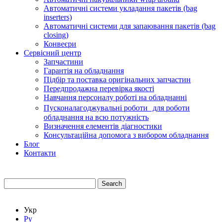
Автоматичні системи укладання пакетів (bag
inserters)
Автоматичні системи для запаювання пакетів (bag
closing)
Конвеєри
Сервісний центр
Запчастини
Гарантія на обладнання
Підбір та поставка оригінальних запчастин
Передпродажна перевірка якості
Навчання персоналу роботі на обладнанні
Пусконалагоджувальні роботи для роботи
обладнання на всю потужність
Визначення елементів діагностики
Консультаційна допомога з вибором обладнання
Блог
Контакти
Search
Укр
Ру