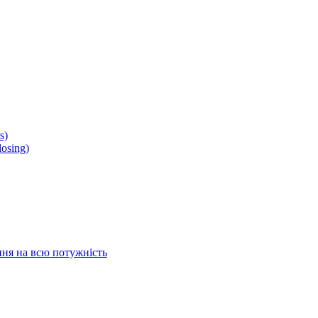
s)
osing)
ня на всю потужність