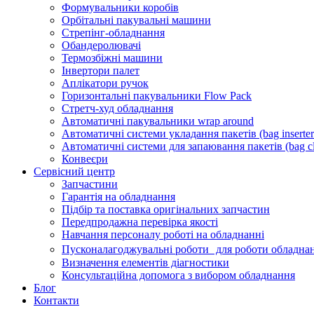
Формувальники коробів
Орбітальні пакувальні машини
Стрепінг-обладнання
Обандеролювачі
Термозбіжні машини
Інвертори палет
Аплікатори ручок
Горизонтальні пакувальники Flow Pack
Стретч-худ обладнання
Автоматичні пакувальники wrap around
Автоматичні системи укладання пакетів (bag inserter
Автоматичні системи для запаювання пакетів (bag cl
Конвеєри
Сервісний центр
Запчастини
Гарантія на обладнання
Підбір та поставка оригінальних запчастин
Передпродажна перевірка якості
Навчання персоналу роботі на обладнанні
Пусконалагоджувальні роботи для роботи обладнан
Визначення елементів діагностики
Консультаційна допомога з вибором обладнання
Блог
Контакти