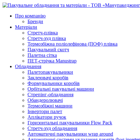
Про компанію
Бренди
Матеріали
Стретч-плівка
Стретч-худ плівка
Термозбіжна поліолефінова (ПОФ) плівка
Пакувальний скотч
Палетна сітка
ПЕТ-стрічка Manustrap
Обладнання
Палетопакувальники
Заклеювачі коробів
Формувальники коробів
Орбітальні пакувальні машини
Стрепінг-обладнання
Обандеролювачі
Термозбіжні машини
Інвертори палет
Аплікатори ручок
Горизонтальні пакувальники Flow Pack
Стретч-худ обладнання
Автоматичні пакувальники wrap around
Автоматичні системи укладання пакетів (bag inserter