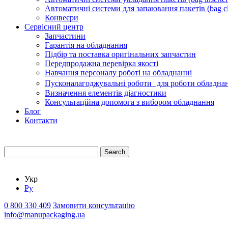
Автоматичні системи для запаювання пакетів (bag cl
Конвеєри
Сервісний центр
Запчастини
Гарантія на обладнання
Підбір та поставка оригінальних запчастин
Передпродажна перевірка якості
Навчання персоналу роботі на обладнанні
Пусконалагоджувальні роботи для роботи обладнан
Визначення елементів діагностики
Консультаційна допомога з вибором обладнання
Блог
Контакти
Search
Укр
Ру
0 800 330 409
Замовити консультацію
info@manupackaging.ua