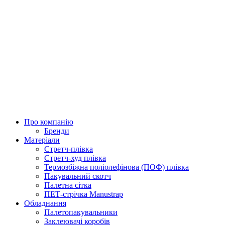
Про компанію
Бренди
Матеріали
Стретч-плівка
Стретч-худ плівка
Термозбіжна поліолефінова (ПОФ) плівка
Пакувальний скотч
Палетна сітка
ПЕТ-стрічка Manustrap
Обладнання
Палетопакувальники
Заклеювачі коробів