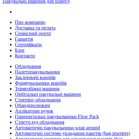
Пакувальні рішення для бізнесу
Про компанію
Доставка та оплата
Сервісний центр
Гарантія
Сертифікати
Блог
Контакти
Обладнання
Палетопакувальники
Заклеювачі коробів
Формувальники коробів
Термозбіжні машини
Орбітальні пакувальні машини
Стрепінг-обладнання
Обандеролювачі
Аплікатори ручок
Горизонтальні пакувальники Flow Pack
Стретч-худ обладнання
Автоматичні пакувальники wrap around
Автоматичні системи укладання пакетів (bag inserters)
Автоматичні системи для запаювання пакетів (bag