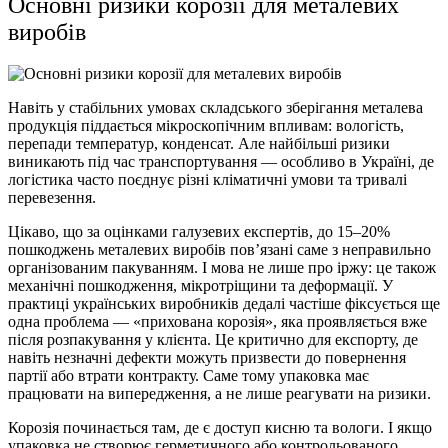
Основні ризики корозії для металевих
виробів
Навіть у стабільних умовах складського зберігання металева
продукція піддається мікроскопічним впливам: вологість,
перепади температур, конденсат. Але найбільші ризики
виникають під час транспортування — особливо в Україні, де
логістика часто поєднує різні кліматичні умови та тривалі
перевезення.
Цікаво, що за оцінками галузевих експертів, до 15–20%
пошкоджень металевих виробів пов’язані саме з неправильно
організованим пакуванням. І мова не лише про іржу: це також
механічні пошкодження, мікротріщини та деформації. У
практиці українських виробників дедалі частіше фіксується ще
одна проблема — «прихована корозія», яка проявляється вже
після розпакування у клієнта. Це критично для експорту, де
навіть незначні дефекти можуть призвести до повернення
партії або втрати контракту. Саме тому упаковка має
працювати на випередження, а не лише реагувати на ризики.
Корозія починається там, де є доступ кисню та вологи. І якщо
упаковка не створює герметичного або контрольованого