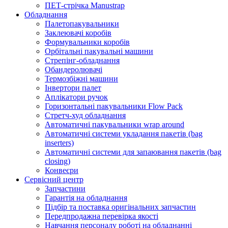
ПЕТ-стрічка Manustrap
Обладнання
Палетопакувальники
Заклеювачі коробів
Формувальники коробів
Орбітальні пакувальні машини
Стрепінг-обладнання
Обандеролювачі
Термозбіжні машини
Інвертори палет
Аплікатори ручок
Горизонтальні пакувальники Flow Pack
Стретч-худ обладнання
Автоматичні пакувальники wrap around
Автоматичні системи укладання пакетів (bag
inserters)
Автоматичні системи для запаювання пакетів (bag
closing)
Конвеєри
Сервісний центр
Запчастини
Гарантія на обладнання
Підбір та поставка оригінальних запчастин
Передпродажна перевірка якості
Навчання персоналу роботі на обладнанні