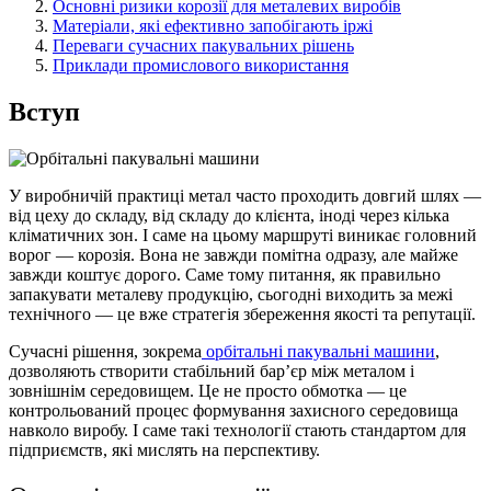
Основні ризики корозії для металевих виробів
Матеріали, які ефективно запобігають іржі
Переваги сучасних пакувальних рішень
Приклади промислового використання
Вступ
У виробничій практиці метал часто проходить довгий шлях —
від цеху до складу, від складу до клієнта, іноді через кілька
кліматичних зон. І саме на цьому маршруті виникає головний
ворог — корозія. Вона не завжди помітна одразу, але майже
завжди коштує дорого. Саме тому питання, як правильно
запакувати металеву продукцію, сьогодні виходить за межі
технічного — це вже стратегія збереження якості та репутації.
Сучасні рішення, зокрема
орбітальні пакувальні машини
,
дозволяють створити стабільний бар’єр між металом і
зовнішнім середовищем. Це не просто обмотка — це
контрольований процес формування захисного середовища
навколо виробу. І саме такі технології стають стандартом для
підприємств, які мислять на перспективу.