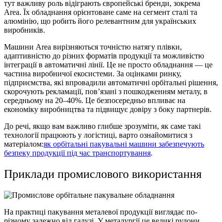
тут важливу роль відіграють європейські бренди, зокрема
Area. Їх обладнання орієнтоване саме на сегмент сталі та
алюмінію, що робить його релевантним для українських
виробників.
Машини Area вирізняються точністю натягу плівки,
адаптивністю до різних форматів продукції та можливістю
інтеграції в автоматичні лінії. Це не просто обладнання — це
частина виробничої екосистеми. За оцінками ринку,
підприємства, які впровадили автоматичні орбітальні рішення,
скорочують рекламації, пов’язані з пошкодженням металу, в
середньому на 20–40%. Це безпосередньо впливає на
економіку виробництва та підвищує довіру з боку партнерів.
До речі, якщо вам важливо глибше зрозуміти, як саме такі
технології працюють у логістиці, варто ознайомитися з
матеріалом:
як орбітальні пакувальні машини забезпечують
безпеку продукції під час транспортування
.
Приклади промислового використання
На практиці пакування металевої продукції виглядає по-
різному залежно від галузі. У металургії це великі рулони