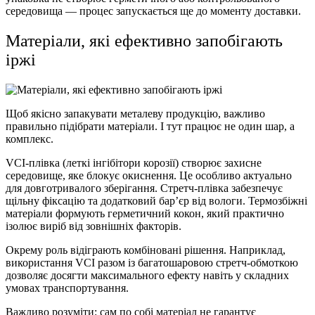
середовища — процес запускається ще до моменту доставки.
Матеріали, які ефективно запобігають
іржі
Щоб якісно запакувати металеву продукцію, важливо
правильно підібрати матеріали. І тут працює не один шар, а
комплекс.
VCI-плівка (леткі інгібітори корозії) створює захисне
середовище, яке блокує окиснення. Це особливо актуально
для довготривалого зберігання. Стретч-плівка забезпечує
щільну фіксацію та додатковий бар’єр від вологи. Термозбіжні
матеріали формують герметичний кокон, який практично
ізолює виріб від зовнішніх факторів.
Окрему роль відіграють комбіновані рішення. Наприклад,
використання VCI разом із багатошаровою стретч-обмоткою
дозволяє досягти максимального ефекту навіть у складних
умовах транспортування.
Важливо розуміти: сам по собі матеріал не гарантує