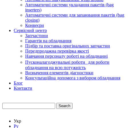
Автоматичні системи укладання пакетів (bag
inserters)
Автоматичні системи для запаювання пакетів (bag
closing)
Конвеєри
Сервісний центр
Запчастини
Гарантія на обладнання
Підбір та поставка оригінальних запчастин
Передпродажна перевірка якості
Навчання персоналу роботі на обладнанні
Пусконалагоджувальні роботи для роботи
обладнання на всю потужність
Визначення елементів діагностики
Консультаційна допомога з вибором обладнання
Блог
Контакти
Search
Укр
Ру