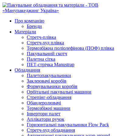
Про компанію
Бренди
Матеріали
Стретч-плівка
Стретч-худ плівка
Термозбіжна поліолефінова (ПОФ) плівка
Пакувальний скотч
Палетна сітка
ПЕТ-стрічка Manustrap
Обладнання
Палетопакувальники
Заклеювачі коробів
Формувальники коробів
Орбітальні пакувальні машини
Стрепінг-обладнання
Обандеролювачі
Термозбіжні машини
Інвертори палет
Аплікатори ручок
Горизонтальні пакувальники Flow Pack
Стретч-худ обладнання
Автоматичні пакувальники wrap around