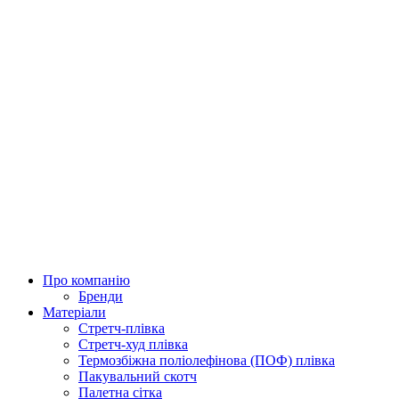
Про компанію
Бренди
Матеріали
Стретч-плівка
Стретч-худ плівка
Термозбіжна поліолефінова (ПОФ) плівка
Пакувальний скотч
Палетна сітка