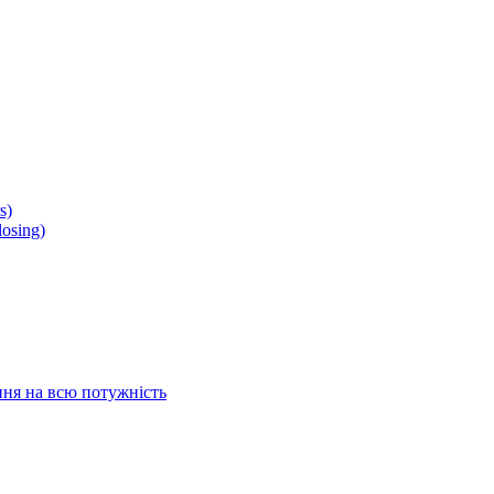
s)
osing)
ня на всю потужність