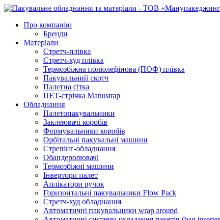
Про компанію
Бренди
Матеріали
Стретч-плівка
Стретч-худ плівка
Термозбіжна поліолефінова (ПОФ) плівка
Пакувальний скотч
Палетна сітка
ПЕТ-стрічка Manustrap
Обладнання
Палетопакувальники
Заклеювачі коробів
Формувальники коробів
Орбітальні пакувальні машини
Стрепінг-обладнання
Обандеролювачі
Термозбіжні машини
Інвертори палет
Аплікатори ручок
Горизонтальні пакувальники Flow Pack
Стретч-худ обладнання
Автоматичні пакувальники wrap around
Автоматичні системи укладання пакетів (bag inserter