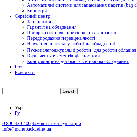
Автоматичні системи для запаювання пакетів (bag cl
Конвеєри
Сервісний центр
Запчастини
Гарантія на обладнання
Підбір та поставка оригінальних запчастин
Передпродажна перевірка якості
Навчання персоналу роботі на обладнанні
Пусконалагоджувальні роботи для роботи обладнан
Визначення елементів діагностики
Консультаційна допомога з вибором обладнання
Блог
Контакти
Search
Укр
Ру
0 800 330 409
Замовити консультацію
info@manupackaging.ua