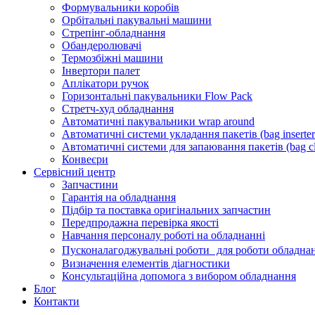
Формувальники коробів
Орбітальні пакувальні машини
Стрепінг-обладнання
Обандеролювачі
Термозбіжні машини
Інвертори палет
Аплікатори ручок
Горизонтальні пакувальники Flow Pack
Стретч-худ обладнання
Автоматичні пакувальники wrap around
Автоматичні системи укладання пакетів (bag inserter
Автоматичні системи для запаювання пакетів (bag cl
Конвеєри
Сервісний центр
Запчастини
Гарантія на обладнання
Підбір та поставка оригінальних запчастин
Передпродажна перевірка якості
Навчання персоналу роботі на обладнанні
Пусконалагоджувальні роботи для роботи обладнан
Визначення елементів діагностики
Консультаційна допомога з вибором обладнання
Блог
Контакти