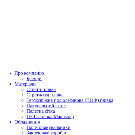
Про компанію
Бренди
Матеріали
Стретч-плівка
Стретч-худ плівка
Термозбіжна поліолефінова (ПОФ) плівка
Пакувальний скотч
Палетна сітка
ПЕТ-стрічка Manustrap
Обладнання
Палетопакувальники
Заклеювачі коробів