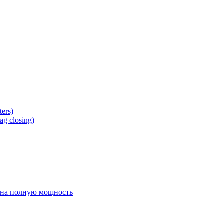
ers)
g closing)
 на полную мощность