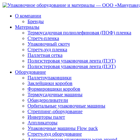
О компании
Бренды
Материалы
Термоусадочная полиолефиновая (ПОФ) пленка
Стретч-пленка
Упаковочный скотч
Стретч-худ пленка
Паллетная сетка
Полиэстеровая упаковочная лента (ПЭТ)
Полиэстеровая упаковочная лента (ПЭТ)
Оборудование
Паллетоупаковщики
Заклейщики коробов
Формировщики коробов
Термоусадочные машины
Обандероливатели
Орбитальные упаковочные машины
Стреппинг-оборудование
Инверторы палет
Аппликаторы
Упаковочные машины Flow pack
Стретч-худ оборудование
Автоматические упаковщики wrap around