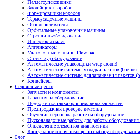
Паллетоупаковщики
Заклейщики коробов
Формировщики коробов
Термоусадочные машины
Обандероливатели
Орбитальные упаковочные машины
Стреппинг-оборудование
Инверторы палет
Аппликаторы
Упаковочные машины Flow pack
Стретч-худ оборудование
Автоматические упаковщики wrap around
Автоматические системы укладки пакетов (bag insert
Автоматические системы для запаивания пакетов (ba
Конвейеры
Сервисный центр
Запчасти и компоненты
Гарантия на оборудование
Подбор и поставка оригинальных запчастей
Предпродажная проверка качества
Обучение персонала работе на оборудовании
Пусконаладочные работы для работы оборудования
Определение элементов диагностики
Консультационная помощь по выбору оборудования
Блог