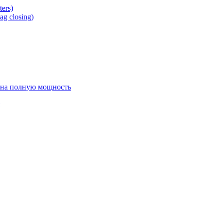
ers)
g closing)
 на полную мощность