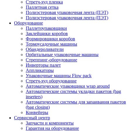
Стретч-худ пленка
Паллетная сетка
Полиэстеровая упаковочная лента (ПЭТ)
Полиэстеровая упаковочная лента (ПЭТ)
Оборудование
Паллетоупаковщики
Заклейщики коробов
Формировщики коробов
Термоусадочные машины
Обандероливатели
Орбитальные упаковочные машины
Стреппинг-оборудование
Инверторы палет
Аппликаторы
Упаковочные машины Flow pack
Стретч-худ оборудование
Автоматические упаковщики wrap around
Автоматические системы укладки пакетов (bag
inserters)
Автоматические системы для запаивания пакетов
(bag closing)
Конвейеры
Сервисный центр
Запчасти и компоненты
Гарантия на оборудование