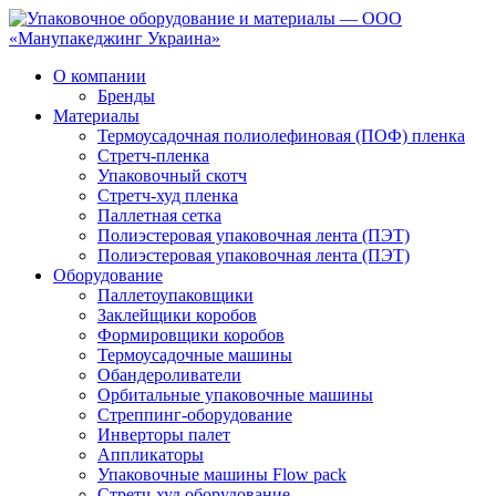
О компании
Бренды
Материалы
Термоусадочная полиолефиновая (ПОФ) пленка
Стретч-пленка
Упаковочный скотч
Стретч-худ пленка
Паллетная сетка
Полиэстеровая упаковочная лента (ПЭТ)
Полиэстеровая упаковочная лента (ПЭТ)
Оборудование
Паллетоупаковщики
Заклейщики коробов
Формировщики коробов
Термоусадочные машины
Обандероливатели
Орбитальные упаковочные машины
Стреппинг-оборудование
Инверторы палет
Аппликаторы
Упаковочные машины Flow pack
Стретч-худ оборудование