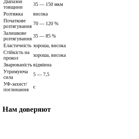
Діапазон
35 — 150 мкм
товщини
Розтяжка
висока
Початкове
70 — 120 %
розтягування
Залишкове
35 — 85 %
розтягування
Еластичність
хороша, висока
Стійкість на
хороша, висока
прокол
Зварюваність
відмінна
Утримуюча
5 — 7,5
сила
УФ-захист/
є
поглинання
Нам доверяют