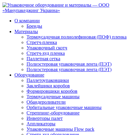
О компании
Бренды
Материалы
Термоусадочная полиолефиновая (ПОФ) пленка
Стретч-пленка
Упаковочный скотч
Стретч-худ пленка
Паллетная сетка
Полиэстеровая упаковочная лента (ПЭТ)
Полиэстеровая упаковочная лента (ПЭТ)
Оборудование
Паллетоупаковщики
Заклейщики коробов
Формировщики коробов
Термоусадочные машины
Обандероливатели
Орбитальные упаковочные машины
Стреппинг-оборудование
Инверторы палет
Аппликаторы
Упаковочные машины Flow pack
Стретч-худ оборудование