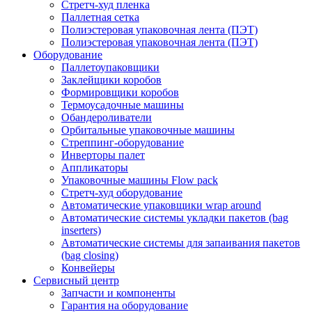
Стретч-худ пленка
Паллетная сетка
Полиэстеровая упаковочная лента (ПЭТ)
Полиэстеровая упаковочная лента (ПЭТ)
Оборудование
Паллетоупаковщики
Заклейщики коробов
Формировщики коробов
Термоусадочные машины
Обандероливатели
Орбитальные упаковочные машины
Стреппинг-оборудование
Инверторы палет
Аппликаторы
Упаковочные машины Flow pack
Стретч-худ оборудование
Автоматические упаковщики wrap around
Автоматические системы укладки пакетов (bag
inserters)
Автоматические системы для запаивания пакетов
(bag closing)
Конвейеры
Сервисный центр
Запчасти и компоненты
Гарантия на оборудование