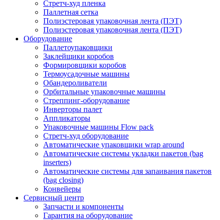
Стретч-худ пленка
Паллетная сетка
Полиэстеровая упаковочная лента (ПЭТ)
Полиэстеровая упаковочная лента (ПЭТ)
Оборудование
Паллетоупаковщики
Заклейщики коробов
Формировщики коробов
Термоусадочные машины
Обандероливатели
Орбитальные упаковочные машины
Стреппинг-оборудование
Инверторы палет
Аппликаторы
Упаковочные машины Flow pack
Стретч-худ оборудование
Автоматические упаковщики wrap around
Автоматические системы укладки пакетов (bag
inserters)
Автоматические системы для запаивания пакетов
(bag closing)
Конвейеры
Сервисный центр
Запчасти и компоненты
Гарантия на оборудование