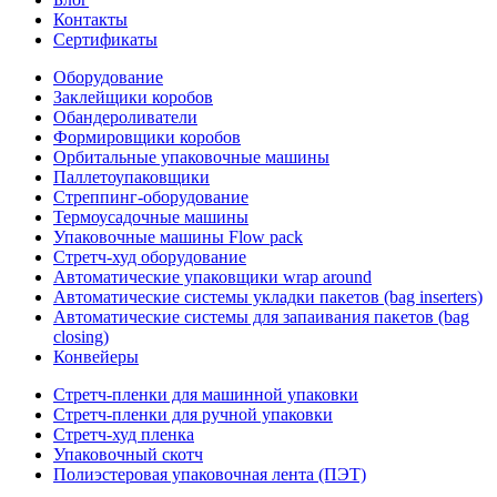
Контакты
Сертификаты
Оборудование
Заклейщики коробов
Обандероливатели
Формировщики коробов
Орбитальные упаковочные машины
Паллетоупаковщики
Стреппинг-оборудование
Термоусадочные машины
Упаковочные машины Flow pack
Стретч-худ оборудование
Автоматические упаковщики wrap around
Автоматические системы укладки пакетов (bag inserters)
Автоматические системы для запаивания пакетов (bag
closing)
Конвейеры
Стретч-пленки для машинной упаковки
Стретч-пленки для ручной упаковки
Стретч-худ пленка
Упаковочный скотч
Полиэстеровая упаковочная лента (ПЭТ)