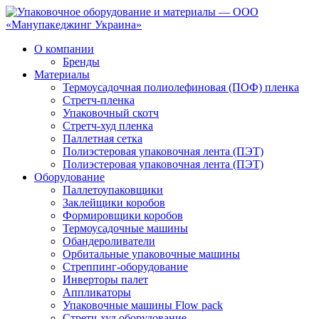
О компании
Бренды
Материалы
Термоусадочная полиолефиновая (ПОФ) пленка
Стретч-пленка
Упаковочный скотч
Стретч-худ пленка
Паллетная сетка
Полиэстеровая упаковочная лента (ПЭТ)
Полиэстеровая упаковочная лента (ПЭТ)
Оборудование
Паллетоупаковщики
Заклейщики коробов
Формировщики коробов
Термоусадочные машины
Обандероливатели
Орбитальные упаковочные машины
Стреппинг-оборудование
Инверторы палет
Аппликаторы
Упаковочные машины Flow pack
Стретч-худ оборудование