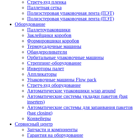
Стретч-худ пленка
Паллетная сетка
Полиэстеровая упаковочная лента (ПЭТ)
Полиэстеровая упаковочная лента (ПЭТ)
Оборудование
Паллетоупаковщики
Заклейщики коробов
Формировщики коробов
Термоусадочные машины
Обандероливатели
Орбитальные упаковочные машины
Стреппинг-оборудование
Инверторы палет
Аппликаторы
Упаковочные машины Flow pack
Стретч-худ оборудование
Автоматические упаковщики wrap around
Автоматические системы укладки пакетов (bag
inserters)
Автоматические системы для запаивания пакетов
(bag closing)
Конвейеры
Сервисный центр
Запчасти и компоненты
Гарантия на оборудование