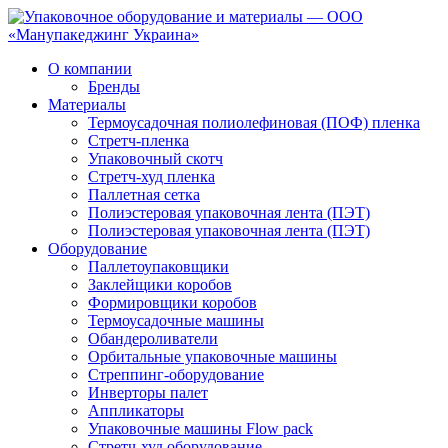
О компании
Бренды
Материалы
Термоусадочная полиолефиновая (ПОФ) пленка
Стретч-пленка
Упаковочный скотч
Стретч-худ пленка
Паллетная сетка
Полиэстеровая упаковочная лента (ПЭТ)
Полиэстеровая упаковочная лента (ПЭТ)
Оборудование
Паллетоупаковщики
Заклейщики коробов
Формировщики коробов
Термоусадочные машины
Обандероливатели
Орбитальные упаковочные машины
Стреппинг-оборудование
Инверторы палет
Аппликаторы
Упаковочные машины Flow pack
Стретч-худ оборудование