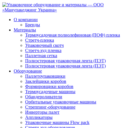
О компании
Бренды
Материалы
Термоусадочная полиолефиновая (ПОФ) пленка
Стретч-пленка
Упаковочный скотч
Стретч-худ пленка
Паллетная сетка
Полиэстеровая упаковочная лента (ПЭТ)
Полиэстеровая упаковочная лента (ПЭТ)
Оборудование
Паллетоупаковщики
Заклейщики коробов
Формировщики коробов
Термоусадочные машины
Обандероливатели
Орбитальные упаковочные машины
Стреппинг-оборудование
Инверторы палет
Аппликаторы
Упаковочные машины Flow pack
Стретч-худ оборудование