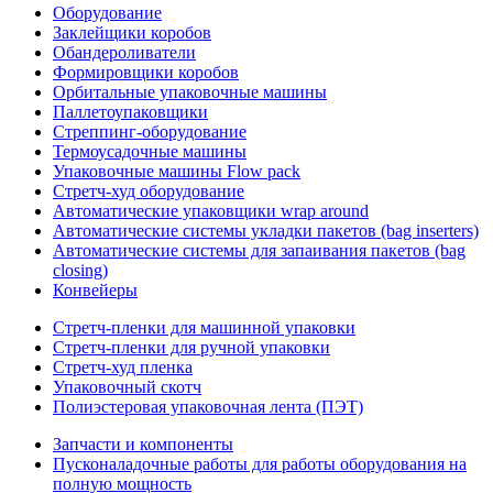
Оборудование
Заклейщики коробов
Обандероливатели
Формировщики коробов
Орбитальные упаковочные машины
Паллетоупаковщики
Стреппинг-оборудование
Термоусадочные машины
Упаковочные машины Flow pack
Стретч-худ оборудование
Автоматические упаковщики wrap around
Автоматические системы укладки пакетов (bag inserters)
Автоматические системы для запаивания пакетов (bag
closing)
Конвейеры
Стретч-пленки для машинной упаковки
Стретч-пленки для ручной упаковки
Стретч-худ пленка
Упаковочный скотч
Полиэстеровая упаковочная лента (ПЭТ)
Запчасти и компоненты
Пусконаладочные работы для работы оборудования на
полную мощность