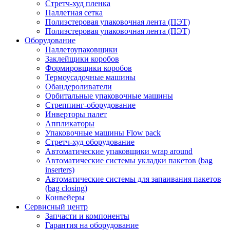
Стретч-худ пленка
Паллетная сетка
Полиэстеровая упаковочная лента (ПЭТ)
Полиэстеровая упаковочная лента (ПЭТ)
Оборудование
Паллетоупаковщики
Заклейщики коробов
Формировщики коробов
Термоусадочные машины
Обандероливатели
Орбитальные упаковочные машины
Стреппинг-оборудование
Инверторы палет
Аппликаторы
Упаковочные машины Flow pack
Стретч-худ оборудование
Автоматические упаковщики wrap around
Автоматические системы укладки пакетов (bag
inserters)
Автоматические системы для запаивания пакетов
(bag closing)
Конвейеры
Сервисный центр
Запчасти и компоненты
Гарантия на оборудование