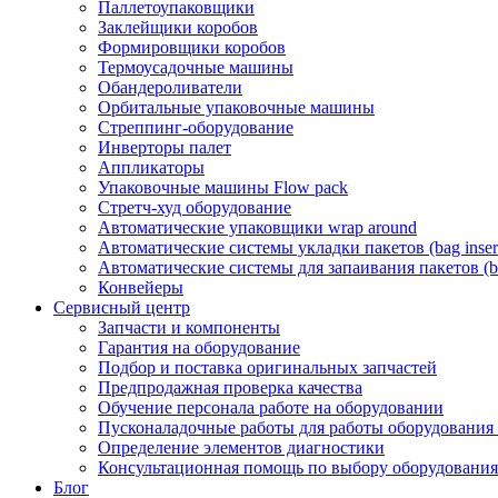
Паллетоупаковщики
Заклейщики коробов
Формировщики коробов
Термоусадочные машины
Обандероливатели
Орбитальные упаковочные машины
Стреппинг-оборудование
Инверторы палет
Аппликаторы
Упаковочные машины Flow pack
Стретч-худ оборудование
Автоматические упаковщики wrap around
Автоматические системы укладки пакетов (bag insert
Автоматические системы для запаивания пакетов (ba
Конвейеры
Сервисный центр
Запчасти и компоненты
Гарантия на оборудование
Подбор и поставка оригинальных запчастей
Предпродажная проверка качества
Обучение персонала работе на оборудовании
Пусконаладочные работы для работы оборудования
Определение элементов диагностики
Консультационная помощь по выбору оборудования
Блог