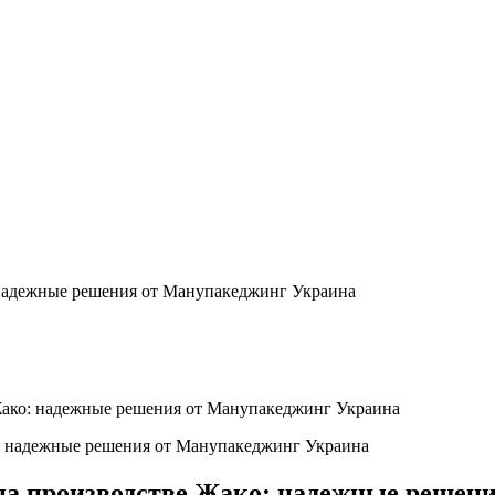
 надежные решения от Манупакеджинг Украина
Жако: надежные решения от Манупакеджинг Украина
на производстве Жако: надежные решен