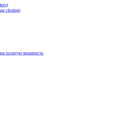
ers)
g closing)
 на полную мощность