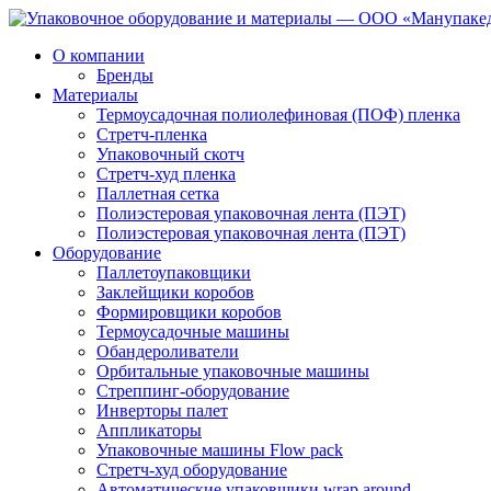
О компании
Бренды
Материалы
Термоусадочная полиолефиновая (ПОФ) пленка
Стретч-пленка
Упаковочный скотч
Стретч-худ пленка
Паллетная сетка
Полиэстеровая упаковочная лента (ПЭТ)
Полиэстеровая упаковочная лента (ПЭТ)
Оборудование
Паллетоупаковщики
Заклейщики коробов
Формировщики коробов
Термоусадочные машины
Обандероливатели
Орбитальные упаковочные машины
Стреппинг-оборудование
Инверторы палет
Аппликаторы
Упаковочные машины Flow pack
Стретч-худ оборудование
Автоматические упаковщики wrap around