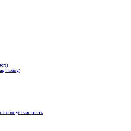
ers)
g closing)
 на полную мощность