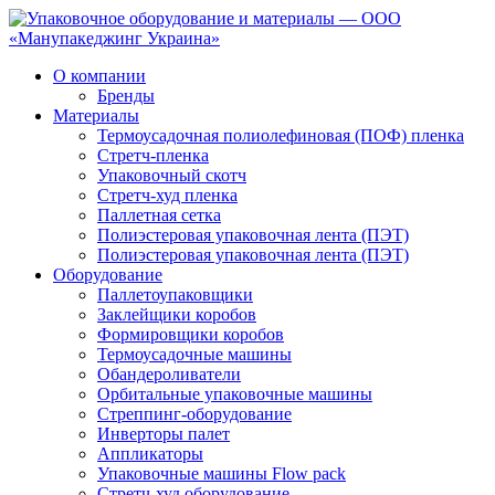
О компании
Бренды
Материалы
Термоусадочная полиолефиновая (ПОФ) пленка
Стретч-пленка
Упаковочный скотч
Стретч-худ пленка
Паллетная сетка
Полиэстеровая упаковочная лента (ПЭТ)
Полиэстеровая упаковочная лента (ПЭТ)
Оборудование
Паллетоупаковщики
Заклейщики коробов
Формировщики коробов
Термоусадочные машины
Обандероливатели
Орбитальные упаковочные машины
Стреппинг-оборудование
Инверторы палет
Аппликаторы
Упаковочные машины Flow pack
Стретч-худ оборудование