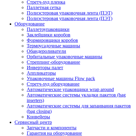
Стретч-худ пленка
Паллетная сетка
Полиэстеровая упаковочная лента (ПЭТ)
Полиэстеровая упаковочная лента (ПЭТ)
Оборудование
Паллетоупаковщики
Заклейщики коробов
Формировщики коробов
Термоусадочные машины
Обандероливатели
Орбитальные упаковочные машины
Стреппинг-оборудование
Инверторы палет
Аппликаторы
Упаковочные машины Flow pack
Стретч-худ оборудование
Автоматические упаковщики wrap around
Автоматические системы укладки пакетов (bag
inserters)
Автоматические системы для запаивания пакетов
(bag closing)
Конвейеры
Сервисный центр
Запчасти и компоненты
Гарантия на оборудование