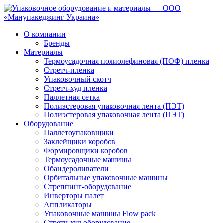
О компании
Бренды
Материалы
Термоусадочная полиолефиновая (ПОФ) пленка
Стретч-пленка
Упаковочный скотч
Стретч-худ пленка
Паллетная сетка
Полиэстеровая упаковочная лента (ПЭТ)
Полиэстеровая упаковочная лента (ПЭТ)
Оборудование
Паллетоупаковщики
Заклейщики коробов
Формировщики коробов
Термоусадочные машины
Обандероливатели
Орбитальные упаковочные машины
Стреппинг-оборудование
Инверторы палет
Аппликаторы
Упаковочные машины Flow pack
Стретч-худ оборудование