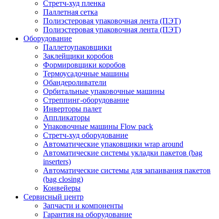
Стретч-худ пленка
Паллетная сетка
Полиэстеровая упаковочная лента (ПЭТ)
Полиэстеровая упаковочная лента (ПЭТ)
Оборудование
Паллетоупаковщики
Заклейщики коробов
Формировщики коробов
Термоусадочные машины
Обандероливатели
Орбитальные упаковочные машины
Стреппинг-оборудование
Инверторы палет
Аппликаторы
Упаковочные машины Flow pack
Стретч-худ оборудование
Автоматические упаковщики wrap around
Автоматические системы укладки пакетов (bag
inserters)
Автоматические системы для запаивания пакетов
(bag closing)
Конвейеры
Сервисный центр
Запчасти и компоненты
Гарантия на оборудование