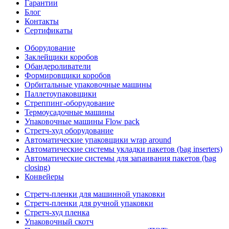
Гарантии
Блог
Контакты
Сертификаты
Оборудование
Заклейщики коробов
Обандероливатели
Формировщики коробов
Орбитальные упаковочные машины
Паллетоупаковщики
Стреппинг-оборудование
Термоусадочные машины
Упаковочные машины Flow pack
Стретч-худ оборудование
Автоматические упаковщики wrap around
Автоматические системы укладки пакетов (bag inserters)
Автоматические системы для запаивания пакетов (bag
closing)
Конвейеры
Стретч-пленки для машинной упаковки
Стретч-пленки для ручной упаковки
Стретч-худ пленка
Упаковочный скотч