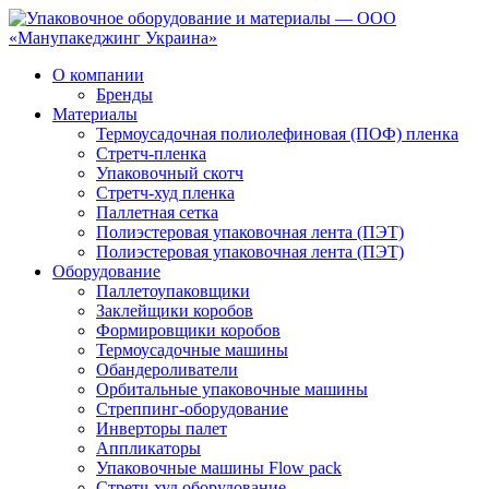
О компании
Бренды
Материалы
Термоусадочная полиолефиновая (ПОФ) пленка
Стретч-пленка
Упаковочный скотч
Стретч-худ пленка
Паллетная сетка
Полиэстеровая упаковочная лента (ПЭТ)
Полиэстеровая упаковочная лента (ПЭТ)
Оборудование
Паллетоупаковщики
Заклейщики коробов
Формировщики коробов
Термоусадочные машины
Обандероливатели
Орбитальные упаковочные машины
Стреппинг-оборудование
Инверторы палет
Аппликаторы
Упаковочные машины Flow pack
Стретч-худ оборудование