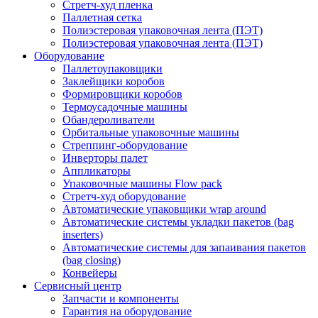
Стретч-худ пленка
Паллетная сетка
Полиэстеровая упаковочная лента (ПЭТ)
Полиэстеровая упаковочная лента (ПЭТ)
Оборудование
Паллетоупаковщики
Заклейщики коробов
Формировщики коробов
Термоусадочные машины
Обандероливатели
Орбитальные упаковочные машины
Стреппинг-оборудование
Инверторы палет
Аппликаторы
Упаковочные машины Flow pack
Стретч-худ оборудование
Автоматические упаковщики wrap around
Автоматические системы укладки пакетов (bag
inserters)
Автоматические системы для запаивания пакетов
(bag closing)
Конвейеры
Сервисный центр
Запчасти и компоненты
Гарантия на оборудование