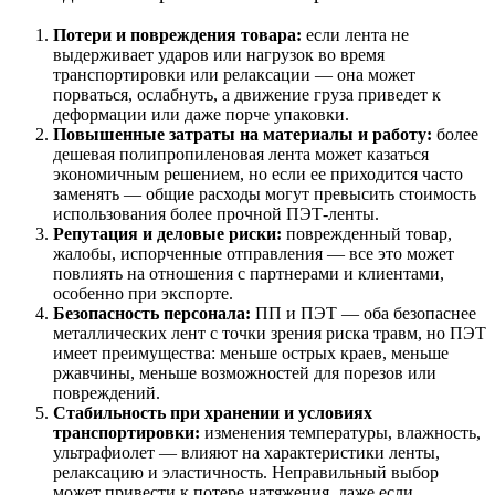
Потери и повреждения товара:
если лента не
выдерживает ударов или нагрузок во время
транспортировки или релаксации — она может
порваться, ослабнуть, а движение груза приведет к
деформации или даже порче упаковки.
Повышенные затраты на материалы и работу:
более
дешевая полипропиленовая лента может казаться
экономичным решением, но если ее приходится часто
заменять — общие расходы могут превысить стоимость
использования более прочной ПЭТ-ленты.
Репутация и деловые риски:
поврежденный товар,
жалобы, испорченные отправления — все это может
повлиять на отношения с партнерами и клиентами,
особенно при экспорте.
Безопасность персонала:
ПП и ПЭТ — оба безопаснее
металлических лент с точки зрения риска травм, но ПЭТ
имеет преимущества: меньше острых краев, меньше
ржавчины, меньше возможностей для порезов или
повреждений.
Стабильность при хранении и условиях
транспортировки:
изменения температуры, влажность,
ультрафиолет — влияют на характеристики ленты,
релаксацию и эластичность. Неправильный выбор
может привести к потере натяжения, даже если