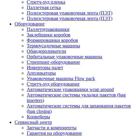
Стретч-худ пленка
Паллетная сетка
Полиэстеровая упаковочная лента (ПЭТ)
Полиэстеровая упаковочная лента (ПЭТ)
Оборудование
Паллетоупаковщики
Заклейщики коробов
Формировщики коробов
Термоусадочные машины
Обандероливатели
Орбитальные упаковочные машины
Стреппинг-оборудование
Инверторы палет
Аппликаторы
Упаковочные машины Flow pack
Стретч-худ оборудование
Автоматические упаковщики wrap around
Автоматические системы укладки пакетов (bag
inserters)
Автоматические системы для запаивания пакетов
(bag closing)
Конвейеры
Сервисный центр
Запчасти и компоненты
Гарантия на оборудование