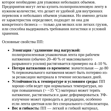
которое необходимо для упаковки небольших объемов.
Предприятия могут легко купить полипропиленовую ленту в
нужном количестве, что делает ее удобной для внутренних
перевозок и небольших объемов упаковки. Но именно детали
ее характеристик определяют, подходит ли она для
конкретного бизнеса — только для мелких или легких грузов,
или способна выдерживать требования логистики и условий
хранения.
Основные свойства ПП:
Элонгация / удлинение под нагрузкой:
полипропиленовая упаковочная лента при рабочем
натяжении (обычно 20–40 % от максимального
разрывного усилия) растягивается примерно на 4–10 %.
Потеря натяжения со временем:
значительная — до 80
% первоначального натяжения может быть потеряно из-
за релаксации материала в течение нескольких дней.
Устойчивость к температуре и условиям среды:
ПП
хорошо себя ведет при нормальных температурах, но
при повышенных (> ~35 °C) материал может терять
натяжение, растягиваться и даже деформироваться. УФ-
излучение может приводить к деградации, особенно
если лента цветная или без специального стабилизатора.
Вес и гибкость:
ПП — легкий и гибкий материал,