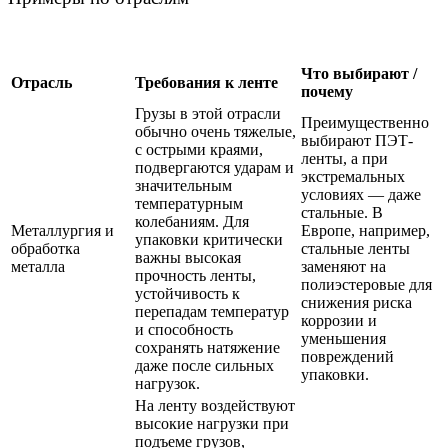
Что выбирают /
Отрасль
Требования к ленте
почему
Грузы в этой отрасли
Преимущественно
обычно очень тяжелые,
выбирают ПЭТ-
с острыми краями,
ленты, а при
подвергаются ударам и
экстремальных
значительным
условиях — даже
температурным
стальные. В
колебаниям. Для
Металлургия и
Европе, например,
упаковки критически
обработка
стальные ленты
важны высокая
металла
заменяют на
прочность ленты,
полиэстеровые для
устойчивость к
снижения риска
перепадам температур
коррозии и
и способность
уменьшения
сохранять натяжение
повреждений
даже после сильных
упаковки.
нагрузок.
На ленту воздействуют
высокие нагрузки при
подъеме грузов,