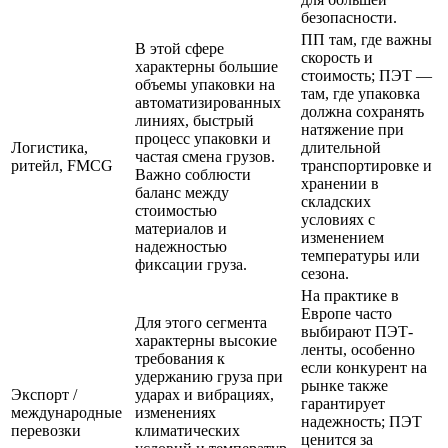
безопасности.
ПП там, где важны
В этой сфере
скорость и
характерны большие
стоимость; ПЭТ —
объемы упаковки на
там, где упаковка
автоматизированных
должна сохранять
линиях, быстрый
натяжение при
процесс упаковки и
Логистика,
длительной
частая смена грузов.
ритейл, FMCG
транспортировке и
Важно соблюсти
хранении в
баланс между
складских
стоимостью
условиях с
материалов и
изменением
надежностью
температуры или
фиксации груза.
сезона.
На практике в
Европе часто
Для этого сегмента
выбирают ПЭТ-
характерны высокие
ленты, особенно
требования к
если конкурент на
удержанию груза при
рынке также
Экспорт /
ударах и вибрациях,
гарантирует
международные
изменениях
надежность; ПЭТ
перевозки
климатических
ценится за