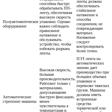
ленты должны
способны быстро
обеспечивать
обрабатывать ПП-
стабильное
ленту, обеспечивая
натяжение и
высокую скорость
способы
Полуавтоматическое
упаковки. Однако
соединения, не
оборудование
важно соблюдать
повреждающие
правильное
материал.
натяжение и
Натяжение
обслуживать
следует
устройство, чтобы
контролировать
избежать разрыва
более точно.
ленты.
ПЭТ-лента на
автоматических
линиях дает
Высокая скорость,
преимущество при
большая
больших объемах
производительность.
упаковки и
Работают только с
перевозке тяжелых
материалами,
грузов. Машины
допускающими
должны иметь
Автоматические
быструю фиксацию,
встроенные
стреппинг-машины
менее
средства
чувствительны к
термической или
температурам и