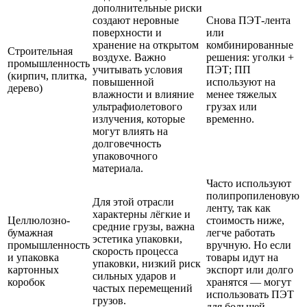
дополнительные риски
создают неровные
Снова ПЭТ-лента
поверхности и
или
хранение на открытом
комбинированные
Строительная
воздухе. Важно
решения: уголки +
промышленность
учитывать условия
ПЭТ; ПП
(кирпич, плитка,
повышенной
используют на
дерево)
влажности и влияние
менее тяжелых
ультрафиолетового
грузах или
излучения, которые
временно.
могут влиять на
долговечность
упаковочного
материала.
Часто используют
полипропиленовую
Для этой отрасли
ленту, так как
характерны лёгкие и
Целлюлозно-
стоимость ниже,
средние грузы, важна
бумажная
легче работать
эстетика упаковки,
промышленность
вручную. Но если
скорость процесса
и упаковка
товары идут на
упаковки, низкий риск
картонных
экспорт или долго
сильных ударов и
коробок
хранятся — могут
частых перемещений
использовать ПЭТ
грузов.
для большей