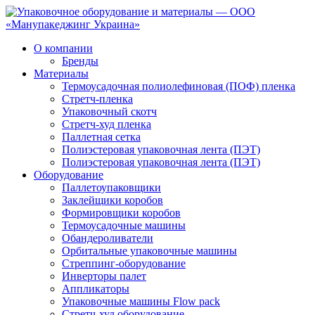
О компании
Бренды
Материалы
Термоусадочная полиолефиновая (ПОФ) пленка
Стретч-пленка
Упаковочный скотч
Стретч-худ пленка
Паллетная сетка
Полиэстеровая упаковочная лента (ПЭТ)
Полиэстеровая упаковочная лента (ПЭТ)
Оборудование
Паллетоупаковщики
Заклейщики коробов
Формировщики коробов
Термоусадочные машины
Обандероливатели
Орбитальные упаковочные машины
Стреппинг-оборудование
Инверторы палет
Аппликаторы
Упаковочные машины Flow pack
Стретч-худ оборудование