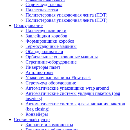
Стретч-худ пленка
Паллетная сетка
Полиэстеровая упаковочная лента (ПЭТ)
Полиэстеровая упаковочная лента (ПЭТ)
Оборудование
Паллетоупаковщики
Заклейщики коробов
Формировщики коробов
Термоусадочные машины
Обандероливатели
Орбитальные упаковочные машины
Стреппинг-оборудование
Инверторы палет
Аппликаторы
Упаковочные машины Flow pack
Стретч-худ оборудование
Автоматические упаковщики wrap around
Автоматические системы укладки пакетов (bag
inserters)
Автоматические системы для запаивания пакетов
(bag closing)
Конвейеры
Сервисный центр
Запчасти и компоненты
Гарантия на оборудование