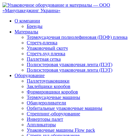
О компании
Бренды
Материалы
Термоусадочная полиолефиновая (ПОФ) пленка
Стретч-пленка
Упаковочный скотч
Стретч-худ пленка
Паллетная сетка
Полиэстеровая упаковочная лента (ПЭТ)
Полиэстеровая упаковочная лента (ПЭТ)
Оборудование
Паллетоупаковщики
Заклейщики коробов
Формировщики коробов
Термоусадочные машины
Обандероливатели
Орбитальные упаковочные машины
Стреппинг-оборудование
Инверторы палет
Аппликаторы
Упаковочные машины Flow pack
Стретч-худ оборудование