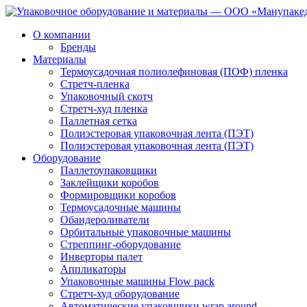
О компании
Бренды
Материалы
Термоусадочная полиолефиновая (ПОФ) пленка
Стретч-пленка
Упаковочный скотч
Стретч-худ пленка
Паллетная сетка
Полиэстеровая упаковочная лента (ПЭТ)
Полиэстеровая упаковочная лента (ПЭТ)
Оборудование
Паллетоупаковщики
Заклейщики коробов
Формировщики коробов
Термоусадочные машины
Обандероливатели
Орбитальные упаковочные машины
Стреппинг-оборудование
Инверторы палет
Аппликаторы
Упаковочные машины Flow pack
Стретч-худ оборудование
Автоматические упаковщики wrap around