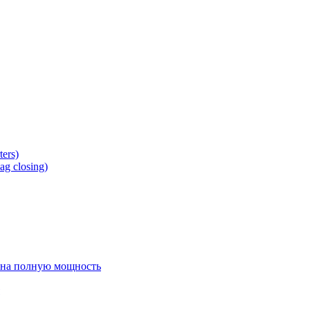
ers)
g closing)
 на полную мощность