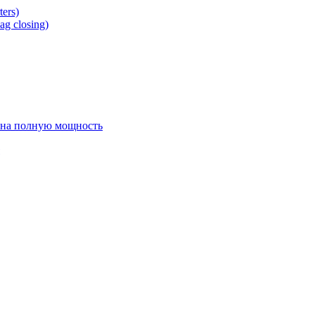
ers)
g closing)
 на полную мощность