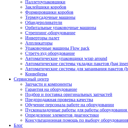
Паллетоупаковщики
Заклейщики коробов
Формировщики коробов
Термоусадочные машины
Обандероливатели
Орбитальные упаковочные машины
Стреппинг-оборудование
Инверторы палет
Аппликаторы
Упаковочные машины Flow pack
Стретч-худ оборудование
Автоматические упаковщики wrap around
Автоматические системы укладки пакетов (bag insert
Автоматические системы для запаивания пакетов (ba
Конвейеры
Сервисный центр
Запчасти и компоненты
Гарантия на оборудование
Подбор и поставка оригинальных запчастей
Предпродажная проверка качества
Обучение персонала работе на оборудовании
Пусконаладочные работы для работы оборудования
Определение элементов диагностики
Консультационная помощь по выбору оборудования
Блог