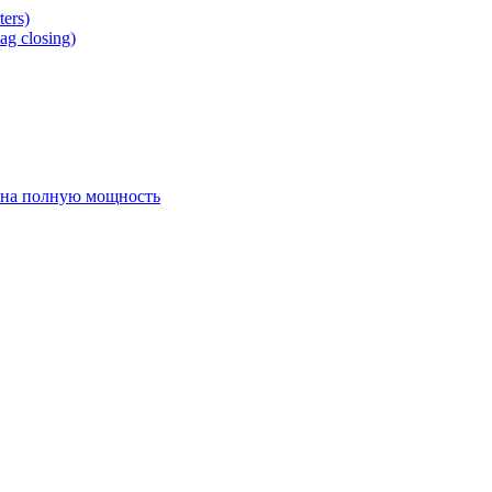
ers)
g closing)
 на полную мощность