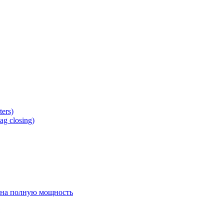
ers)
g closing)
 на полную мощность