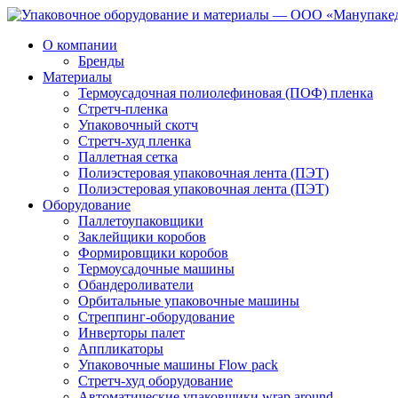
О компании
Бренды
Материалы
Термоусадочная полиолефиновая (ПОФ) пленка
Стретч-пленка
Упаковочный скотч
Стретч-худ пленка
Паллетная сетка
Полиэстеровая упаковочная лента (ПЭТ)
Полиэстеровая упаковочная лента (ПЭТ)
Оборудование
Паллетоупаковщики
Заклейщики коробов
Формировщики коробов
Термоусадочные машины
Обандероливатели
Орбитальные упаковочные машины
Стреппинг-оборудование
Инверторы палет
Аппликаторы
Упаковочные машины Flow pack
Стретч-худ оборудование
Автоматические упаковщики wrap around