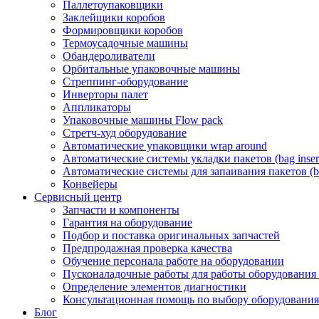
Паллетоупаковщики
Заклейщики коробов
Формировщики коробов
Термоусадочные машины
Обандероливатели
Орбитальные упаковочные машины
Стреппинг-оборудование
Инверторы палет
Аппликаторы
Упаковочные машины Flow pack
Стретч-худ оборудование
Автоматические упаковщики wrap around
Автоматические системы укладки пакетов (bag insert
Автоматические системы для запаивания пакетов (ba
Конвейеры
Сервисный центр
Запчасти и компоненты
Гарантия на оборудование
Подбор и поставка оригинальных запчастей
Предпродажная проверка качества
Обучение персонала работе на оборудовании
Пусконаладочные работы для работы оборудования
Определение элементов диагностики
Консультационная помощь по выбору оборудования
Блог