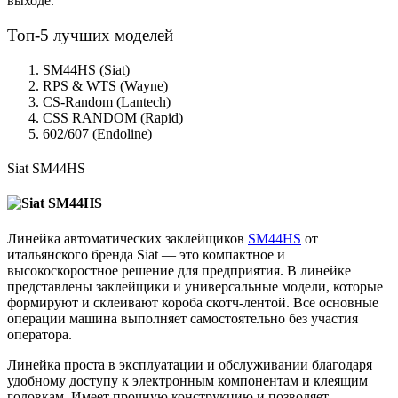
выходе.
Топ-5 лучших моделей
SM44HS (Siat)
RPS & WTS (Wayne)
CS-Random (Lantech)
CSS RANDOM (Rapid)
602/607 (Endoline)
Siat SM44HS
Линейка автоматических заклейщиков
SM44HS
от
итальянского бренда Siat — это компактное и
высокоскоростное решение для предприятия. В линейке
представлены заклейщики и универсальные модели, которые
формируют и склеивают короба скотч-лентой. Все основные
операции машина выполняет самостоятельно без участия
оператора.
Линейка проста в эксплуатации и обслуживании благодаря
удобному доступу к электронным компонентам и клеящим
головкам. Имеет прочную конструкцию и позволяет