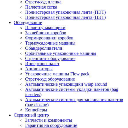
Стретч-худ пленка
Паллетная сетка
Полиэстеровая упаковочная лента (ПЭТ)
Полиэстеровая упаковочная лента (ПЭТ)
Оборудование
Паллетоупаковщики
Заклейщики коробов
Формировщики коробов
Термоусадочные машины
Обандероливатели
Орбитальные упаковочные машины
Стреппинг-оборудование
Инверторы палет
Аппликаторы
Упаковочные машины Flow pack
Стретч-худ оборудование
Автоматические упаковщики wrap around
Автоматические системы укладки пакетов (bag
inserters)
Автоматические системы для запаивания пакетов
(bag closing)
Конвейеры
Сервисный центр
Запчасти и компоненты
Гарантия на оборудование