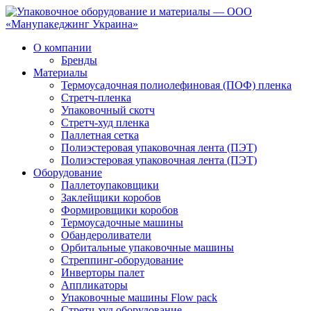
О компании
Бренды
Материалы
Термоусадочная полиолефиновая (ПОФ) пленка
Стретч-пленка
Упаковочный скотч
Стретч-худ пленка
Паллетная сетка
Полиэстеровая упаковочная лента (ПЭТ)
Полиэстеровая упаковочная лента (ПЭТ)
Оборудование
Паллетоупаковщики
Заклейщики коробов
Формировщики коробов
Термоусадочные машины
Обандероливатели
Орбитальные упаковочные машины
Стреппинг-оборудование
Инверторы палет
Аппликаторы
Упаковочные машины Flow pack
Стретч-худ оборудование