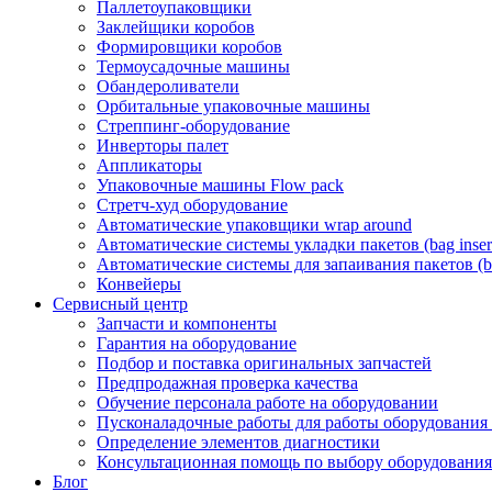
Паллетоупаковщики
Заклейщики коробов
Формировщики коробов
Термоусадочные машины
Обандероливатели
Орбитальные упаковочные машины
Стреппинг-оборудование
Инверторы палет
Аппликаторы
Упаковочные машины Flow pack
Стретч-худ оборудование
Автоматические упаковщики wrap around
Автоматические системы укладки пакетов (bag insert
Автоматические системы для запаивания пакетов (ba
Конвейеры
Сервисный центр
Запчасти и компоненты
Гарантия на оборудование
Подбор и поставка оригинальных запчастей
Предпродажная проверка качества
Обучение персонала работе на оборудовании
Пусконаладочные работы для работы оборудования
Определение элементов диагностики
Консультационная помощь по выбору оборудования
Блог