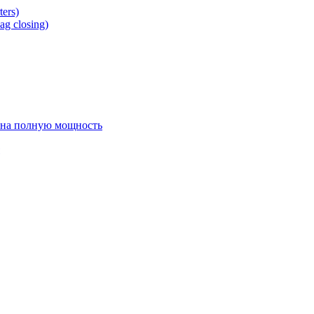
ers)
g closing)
 на полную мощность