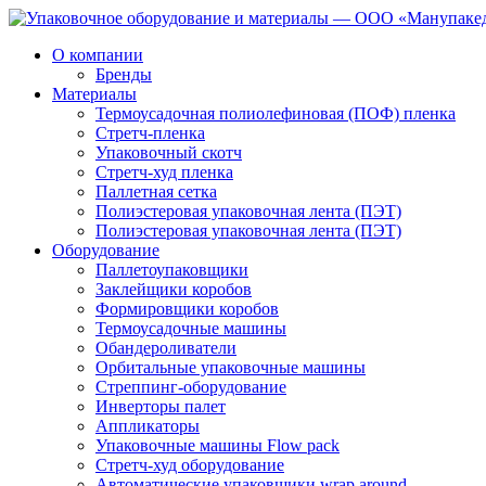
О компании
Бренды
Материалы
Термоусадочная полиолефиновая (ПОФ) пленка
Стретч-пленка
Упаковочный скотч
Стретч-худ пленка
Паллетная сетка
Полиэстеровая упаковочная лента (ПЭТ)
Полиэстеровая упаковочная лента (ПЭТ)
Оборудование
Паллетоупаковщики
Заклейщики коробов
Формировщики коробов
Термоусадочные машины
Обандероливатели
Орбитальные упаковочные машины
Стреппинг-оборудование
Инверторы палет
Аппликаторы
Упаковочные машины Flow pack
Стретч-худ оборудование
Автоматические упаковщики wrap around