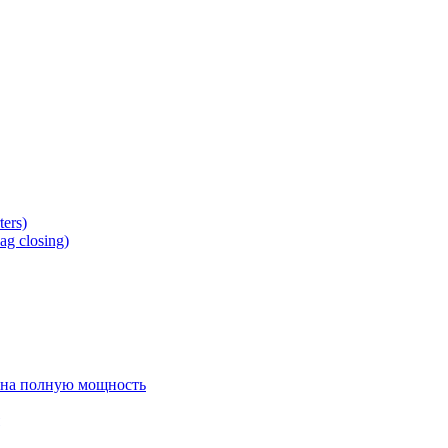
ers)
g closing)
 на полную мощность