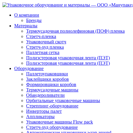
О компании
Бренды
Материалы
Термоусадочная полиолефиновая (ПОФ) пленка
Стретч-пленка
Упаковочный скотч
Стретч-худ пленка
Паллетная сетка
Полиэстеровая упаковочная лента (ПЭТ)
Полиэстеровая упаковочная лента (ПЭТ)
Оборудование
Паллетоупаковщики
Заклейщики коробов
Формировщики коробов
Термоусадочные машины
Обандероливатели
Орбитальные упаковочные машины
Стреппинг-оборудование
Инверторы палет
Аппликаторы
Упаковочные машины Flow pack
Стретч-худ оборудование
Автоматические упаковщики wrap around