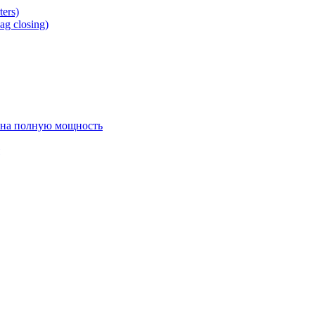
ers)
g closing)
 на полную мощность