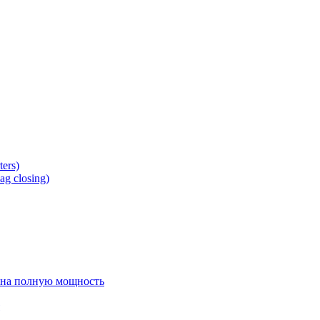
ers)
g closing)
 на полную мощность