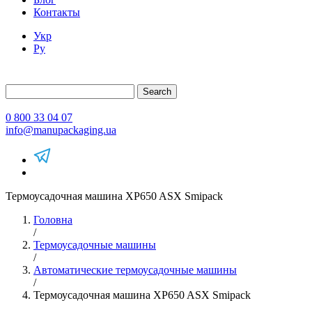
Контакты
Укр
Ру
Search
0 800 33 04 07
info@manupackaging.ua
Термоусадочная машина XP650 ASX Smipack
Головна
/
Термоусадочные машины
/
Автоматические термоусадочные машины
/
Термоусадочная машина XP650 ASX Smipack