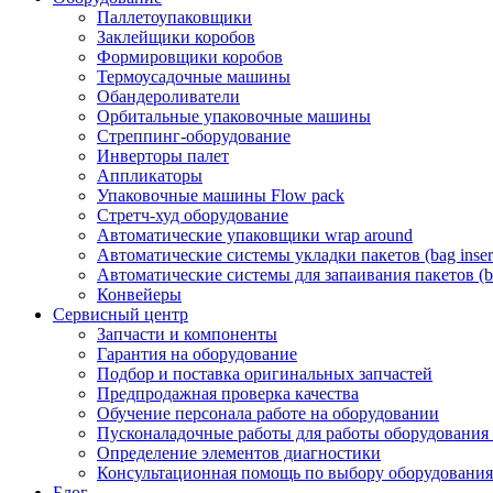
Паллетоупаковщики
Заклейщики коробов
Формировщики коробов
Термоусадочные машины
Обандероливатели
Орбитальные упаковочные машины
Стреппинг-оборудование
Инверторы палет
Аппликаторы
Упаковочные машины Flow pack
Стретч-худ оборудование
Автоматические упаковщики wrap around
Автоматические системы укладки пакетов (bag insert
Автоматические системы для запаивания пакетов (ba
Конвейеры
Сервисный центр
Запчасти и компоненты
Гарантия на оборудование
Подбор и поставка оригинальных запчастей
Предпродажная проверка качества
Обучение персонала работе на оборудовании
Пусконаладочные работы для работы оборудования
Определение элементов диагностики
Консультационная помощь по выбору оборудования
Блог