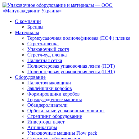
О компании
Бренды
Материалы
Термоусадочная полиолефиновая (ПОФ) пленка
Стретч-пленка
Упаковочный скотч
Стретч-худ пленка
Паллетная сетка
Полиэстеровая упаковочная лента (ПЭТ)
Полиэстеровая упаковочная лента (ПЭТ)
Оборудование
Паллетоупаковщики
Заклейщики коробов
Формировщики коробов
Термоусадочные машины
Обандероливатели
Орбитальные упаковочные машины
Стреппинг-оборудование
Инверторы палет
Аппликаторы
Упаковочные машины Flow pack
Стретч-худ оборудование