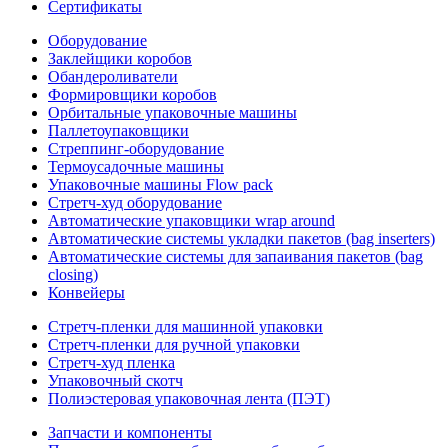
Сертификаты
Оборудование
Заклейщики коробов
Обандероливатели
Формировщики коробов
Орбитальные упаковочные машины
Паллетоупаковщики
Стреппинг-оборудование
Термоусадочные машины
Упаковочные машины Flow pack
Стретч-худ оборудование
Автоматические упаковщики wrap around
Автоматические системы укладки пакетов (bag inserters)
Автоматические системы для запаивания пакетов (bag
closing)
Конвейеры
Стретч-пленки для машинной упаковки
Стретч-пленки для ручной упаковки
Стретч-худ пленка
Упаковочный скотч
Полиэстеровая упаковочная лента (ПЭТ)
Запчасти и компоненты