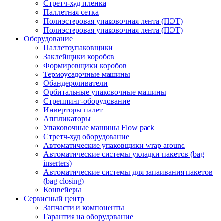
Стретч-худ пленка
Паллетная сетка
Полиэстеровая упаковочная лента (ПЭТ)
Полиэстеровая упаковочная лента (ПЭТ)
Оборудование
Паллетоупаковщики
Заклейщики коробов
Формировщики коробов
Термоусадочные машины
Обандероливатели
Орбитальные упаковочные машины
Стреппинг-оборудование
Инверторы палет
Аппликаторы
Упаковочные машины Flow pack
Стретч-худ оборудование
Автоматические упаковщики wrap around
Автоматические системы укладки пакетов (bag
inserters)
Автоматические системы для запаивания пакетов
(bag closing)
Конвейеры
Сервисный центр
Запчасти и компоненты
Гарантия на оборудование