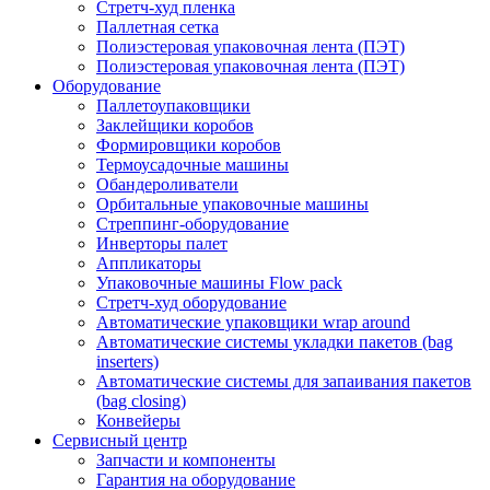
Стретч-худ пленка
Паллетная сетка
Полиэстеровая упаковочная лента (ПЭТ)
Полиэстеровая упаковочная лента (ПЭТ)
Оборудование
Паллетоупаковщики
Заклейщики коробов
Формировщики коробов
Термоусадочные машины
Обандероливатели
Орбитальные упаковочные машины
Стреппинг-оборудование
Инверторы палет
Аппликаторы
Упаковочные машины Flow pack
Стретч-худ оборудование
Автоматические упаковщики wrap around
Автоматические системы укладки пакетов (bag
inserters)
Автоматические системы для запаивания пакетов
(bag closing)
Конвейеры
Сервисный центр
Запчасти и компоненты
Гарантия на оборудование