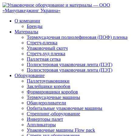
О компании
Бренды
Материалы
Термоусадочная полиолефиновая (ПОФ) пленка
Стретч-пленка
Упаковочный скотч
Стретч-худ пленка
Паллетная сетка
Полиэстеровая упаковочная лента (ПЭТ)
Полиэстеровая упаковочная лента (ПЭТ)
Оборудование
Паллетоупаковщики
Заклейщики коробов
Формировщики коробов
Термоусадочные машины
Обандероливатели
Орбитальные упаковочные машины
Стреппинг-оборудование
Инверторы палет
Аппликаторы
Упаковочные машины Flow pack
Стретч-худ оборудование