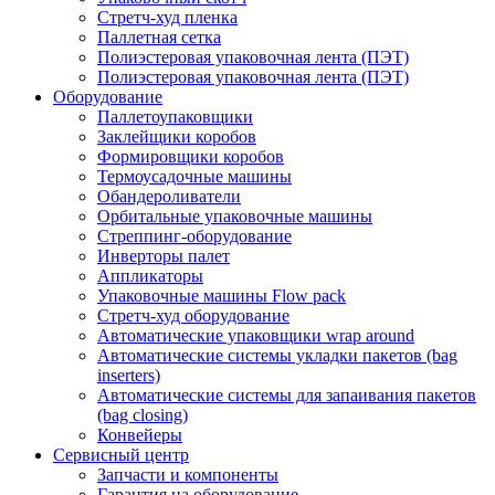
Стретч-худ пленка
Паллетная сетка
Полиэстеровая упаковочная лента (ПЭТ)
Полиэстеровая упаковочная лента (ПЭТ)
Оборудование
Паллетоупаковщики
Заклейщики коробов
Формировщики коробов
Термоусадочные машины
Обандероливатели
Орбитальные упаковочные машины
Стреппинг-оборудование
Инверторы палет
Аппликаторы
Упаковочные машины Flow pack
Стретч-худ оборудование
Автоматические упаковщики wrap around
Автоматические системы укладки пакетов (bag
inserters)
Автоматические системы для запаивания пакетов
(bag closing)
Конвейеры
Сервисный центр
Запчасти и компоненты
Гарантия на оборудование