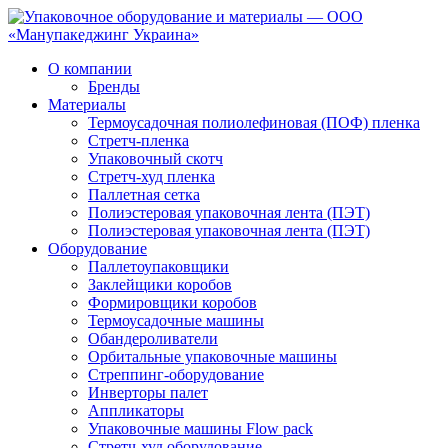
О компании
Бренды
Материалы
Термоусадочная полиолефиновая (ПОФ) пленка
Стретч-пленка
Упаковочный скотч
Стретч-худ пленка
Паллетная сетка
Полиэстеровая упаковочная лента (ПЭТ)
Полиэстеровая упаковочная лента (ПЭТ)
Оборудование
Паллетоупаковщики
Заклейщики коробов
Формировщики коробов
Термоусадочные машины
Обандероливатели
Орбитальные упаковочные машины
Стреппинг-оборудование
Инверторы палет
Аппликаторы
Упаковочные машины Flow pack
Стретч-худ оборудование