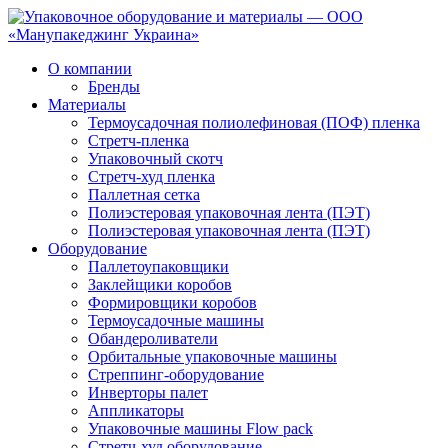
О компании
Бренды
Материалы
Термоусадочная полиолефиновая (ПОФ) пленка
Стретч-пленка
Упаковочный скотч
Стретч-худ пленка
Паллетная сетка
Полиэстеровая упаковочная лента (ПЭТ)
Полиэстеровая упаковочная лента (ПЭТ)
Оборудование
Паллетоупаковщики
Заклейщики коробов
Формировщики коробов
Термоусадочные машины
Обандероливатели
Орбитальные упаковочные машины
Стреппинг-оборудование
Инверторы палет
Аппликаторы
Упаковочные машины Flow pack
Стретч-худ оборудование