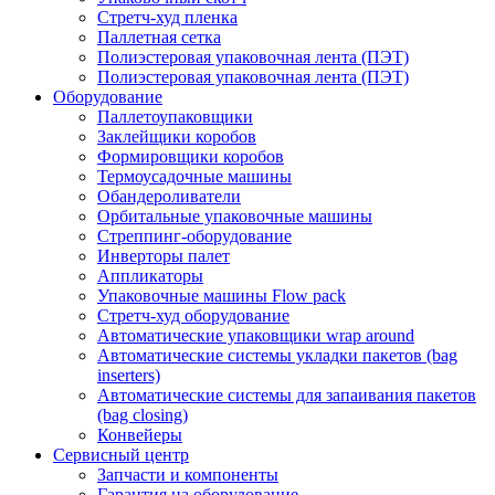
Стретч-худ пленка
Паллетная сетка
Полиэстеровая упаковочная лента (ПЭТ)
Полиэстеровая упаковочная лента (ПЭТ)
Оборудование
Паллетоупаковщики
Заклейщики коробов
Формировщики коробов
Термоусадочные машины
Обандероливатели
Орбитальные упаковочные машины
Стреппинг-оборудование
Инверторы палет
Аппликаторы
Упаковочные машины Flow pack
Стретч-худ оборудование
Автоматические упаковщики wrap around
Автоматические системы укладки пакетов (bag
inserters)
Автоматические системы для запаивания пакетов
(bag closing)
Конвейеры
Сервисный центр
Запчасти и компоненты
Гарантия на оборудование