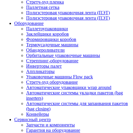
Стретч-худ пленка
Паллетная сетка
Полиэстеровая упаковочная лента (ПЭТ)
Полиэстеровая упаковочная лента (ПЭТ)
Оборудование
Паллетоупаковщики
Заклейщики коробов
Формировщики коробов
Термоусадочные машины
Обандероливатели
Орбитальные упаковочные машины
Стреппинг-оборудование
Инверторы палет
Аппликаторы
Упаковочные машины Flow pack
Стретч-худ оборудование
Автоматические упаковщики wrap around
Автоматические системы укладки пакетов (bag
inserters)
Автоматические системы для запаивания пакетов
(bag closing)
Конвейеры
Сервисный центр
Запчасти и компоненты
Гарантия на оборудование