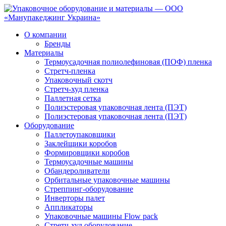
О компании
Бренды
Материалы
Термоусадочная полиолефиновая (ПОФ) пленка
Стретч-пленка
Упаковочный скотч
Стретч-худ пленка
Паллетная сетка
Полиэстеровая упаковочная лента (ПЭТ)
Полиэстеровая упаковочная лента (ПЭТ)
Оборудование
Паллетоупаковщики
Заклейщики коробов
Формировщики коробов
Термоусадочные машины
Обандероливатели
Орбитальные упаковочные машины
Стреппинг-оборудование
Инверторы палет
Аппликаторы
Упаковочные машины Flow pack
Стретч-худ оборудование