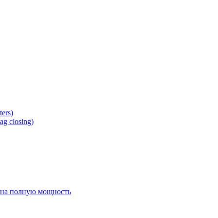
ers)
g closing)
 на полную мощность