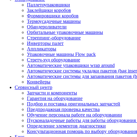
Паллетоупаковщики
Заклейщики коробов
Формировщики коробов
Термоусадочные машины
Обандероливатели
Орбитальные упаковочные машины
Стреппинг-оборудование
Инверторы палет
Аппликаторы
Упаковочные машины Flow pack
Стретч-худ оборудование
Автоматические упаковщики wrap around
Автоматические системы укладки пакетов (bag insert
Автоматические системы для запаивания пакетов (ba
Конвейеры
Сервисный центр
Запчасти и компоненты
Гарантия на оборудование
Подбор и поставка оригинальных запчастей
Предпродажная проверка качества
Обучение персонала работе на оборудовании
Пусконаладочные работы для работы оборудования
Определение элементов диагностики
Консультационная помощь по выбору оборудования
Блог