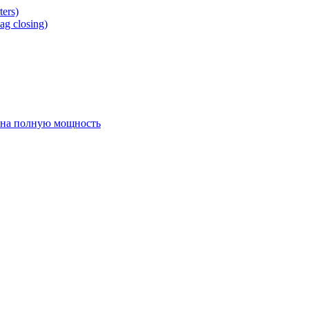
ers)
g closing)
 на полную мощность