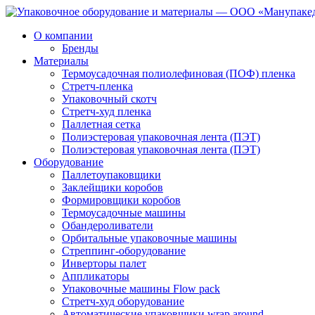
О компании
Бренды
Материалы
Термоусадочная полиолефиновая (ПОФ) пленка
Стретч-пленка
Упаковочный скотч
Стретч-худ пленка
Паллетная сетка
Полиэстеровая упаковочная лента (ПЭТ)
Полиэстеровая упаковочная лента (ПЭТ)
Оборудование
Паллетоупаковщики
Заклейщики коробов
Формировщики коробов
Термоусадочные машины
Обандероливатели
Орбитальные упаковочные машины
Стреппинг-оборудование
Инверторы палет
Аппликаторы
Упаковочные машины Flow pack
Стретч-худ оборудование
Автоматические упаковщики wrap around