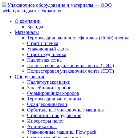
О компании
Бренды
Материалы
Термоусадочная полиолефиновая (ПОФ) пленка
Стретч-пленка
Упаковочный скотч
Стретч-худ пленка
Паллетная сетка
Полиэстеровая упаковочная лента (ПЭТ)
Полиэстеровая упаковочная лента (ПЭТ)
Оборудование
Паллетоупаковщики
Заклейщики коробов
Формировщики коробов
Термоусадочные машины
Обандероливатели
Орбитальные упаковочные машины
Стреппинг-оборудование
Инверторы палет
Аппликаторы
Упаковочные машины Flow pack
Стретч-худ оборудование