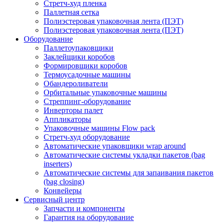
Стретч-худ пленка
Паллетная сетка
Полиэстеровая упаковочная лента (ПЭТ)
Полиэстеровая упаковочная лента (ПЭТ)
Оборудование
Паллетоупаковщики
Заклейщики коробов
Формировщики коробов
Термоусадочные машины
Обандероливатели
Орбитальные упаковочные машины
Стреппинг-оборудование
Инверторы палет
Аппликаторы
Упаковочные машины Flow pack
Стретч-худ оборудование
Автоматические упаковщики wrap around
Автоматические системы укладки пакетов (bag
inserters)
Автоматические системы для запаивания пакетов
(bag closing)
Конвейеры
Сервисный центр
Запчасти и компоненты
Гарантия на оборудование