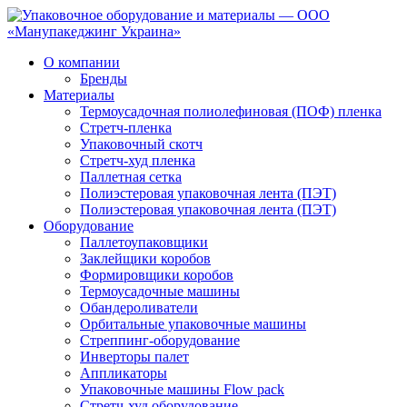
О компании
Бренды
Материалы
Термоусадочная полиолефиновая (ПОФ) пленка
Стретч-пленка
Упаковочный скотч
Стретч-худ пленка
Паллетная сетка
Полиэстеровая упаковочная лента (ПЭТ)
Полиэстеровая упаковочная лента (ПЭТ)
Оборудование
Паллетоупаковщики
Заклейщики коробов
Формировщики коробов
Термоусадочные машины
Обандероливатели
Орбитальные упаковочные машины
Стреппинг-оборудование
Инверторы палет
Аппликаторы
Упаковочные машины Flow pack
Стретч-худ оборудование