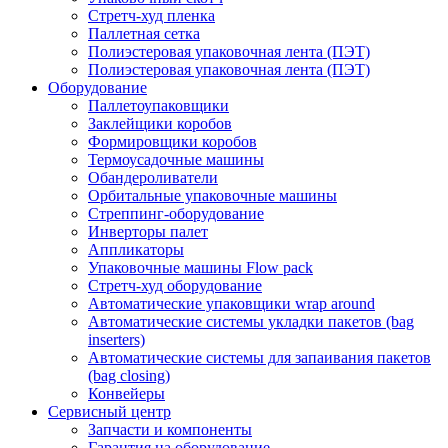
Стретч-худ пленка
Паллетная сетка
Полиэстеровая упаковочная лента (ПЭТ)
Полиэстеровая упаковочная лента (ПЭТ)
Оборудование
Паллетоупаковщики
Заклейщики коробов
Формировщики коробов
Термоусадочные машины
Обандероливатели
Орбитальные упаковочные машины
Стреппинг-оборудование
Инверторы палет
Аппликаторы
Упаковочные машины Flow pack
Стретч-худ оборудование
Автоматические упаковщики wrap around
Автоматические системы укладки пакетов (bag
inserters)
Автоматические системы для запаивания пакетов
(bag closing)
Конвейеры
Сервисный центр
Запчасти и компоненты
Гарантия на оборудование