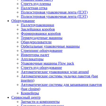
Стретч-худ пленка
Паллетная сетка
Полиэстеровая упаковочная лента (ПЭТ)
Полиэстеровая упаковочная лента (ПЭТ)
Оборудование
Паллетоупаковщики
Заклейщики коробов
Формировщики коробов
Термоусадочные машины
Обандероливатели
Орбитальные упаковочные машины
Стреппинг-оборудование
Инверторы палет
Аппликаторы
Упаковочные машины Flow pack
Стретч-худ оборудование
Автоматические упаковщики wrap around
Автоматические системы укладки пакетов (bag
inserters)
Автоматические системы для запаивания пакетов
(bag closing)
Конвейеры
Сервисный центр
Запчасти и компоненты
Гарантия на оборудование