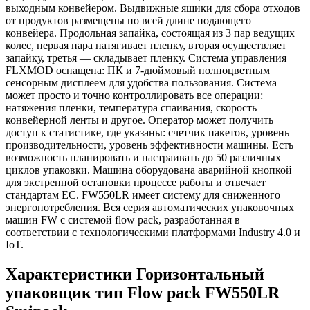
выходным конвейером. Выдвижные ящики для сбора отходов
от продуктов размещены по всей длине подающего
конвейера. Продольная запайка, состоящая из 3 пар ведущих
колес, первая пара натягивает пленку, вторая осуществляет
запайку, третья — складывает пленку. Система управления
FLXMOD оснащена: ПК и 7-дюймовый полноцветным
сенсорным дисплеем для удобства пользования. Система
может просто и точно контроллировать все операции:
натяжения пленки, температура спаивания, скорость
конвейерной ленты и другое. Оператор может получить
доступ к статистике, где указаны: счетчик пакетов, уровень
производительности, уровень эффективности машины. Есть
возможность планировать и настраивать до 50 различных
циклов упаковки. Машина оборудована аварийной кнопкой
для экстренной остановки процессе работы и отвечает
стандартам ЕС. FW550LR имеет систему для сниженного
энергопотребления. Вся серия автоматических упаковочных
машин FW с системой flow pack, разработанная в
соответствии с технологическими платформами Industry 4.0 и
IoT.
Характеристики Горизонтальный
упаковщик тип Flow pack FW550LR