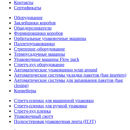
Контакты
Сертификаты
Оборудование
Заклейщики коробов
Обандероливатели
Формировщики коробов
Орбитальные упаковочные машины
Паллетоупаковщики
Стреппинг-оборудование
Термоусадочные машины
Упаковочные машины Flow pack
Стретч-худ оборудование
Автоматические упаковщики wrap around
Автоматические системы укладки пакетов (bag inserters)
Автоматические системы для запаивания пакетов (bag
closing)
Конвейеры
Стретч-пленки для машинной упаковки
Стретч-пленки для ручной упаковки
Стретч-худ пленка
Упаковочный скотч
Полиэстеровая упаковочная лента (ПЭТ)