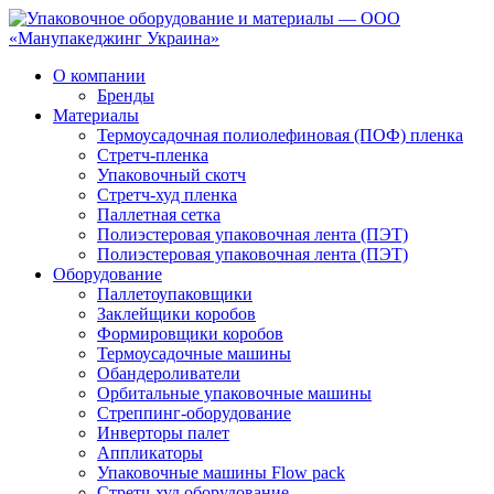
О компании
Бренды
Материалы
Термоусадочная полиолефиновая (ПОФ) пленка
Стретч-пленка
Упаковочный скотч
Стретч-худ пленка
Паллетная сетка
Полиэстеровая упаковочная лента (ПЭТ)
Полиэстеровая упаковочная лента (ПЭТ)
Оборудование
Паллетоупаковщики
Заклейщики коробов
Формировщики коробов
Термоусадочные машины
Обандероливатели
Орбитальные упаковочные машины
Стреппинг-оборудование
Инверторы палет
Аппликаторы
Упаковочные машины Flow pack
Стретч-худ оборудование