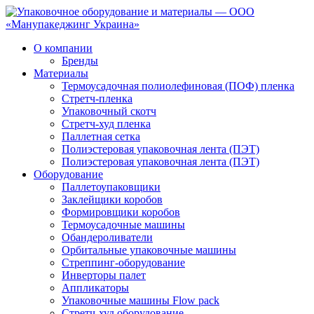
О компании
Бренды
Материалы
Термоусадочная полиолефиновая (ПОФ) пленка
Стретч-пленка
Упаковочный скотч
Стретч-худ пленка
Паллетная сетка
Полиэстеровая упаковочная лента (ПЭТ)
Полиэстеровая упаковочная лента (ПЭТ)
Оборудование
Паллетоупаковщики
Заклейщики коробов
Формировщики коробов
Термоусадочные машины
Обандероливатели
Орбитальные упаковочные машины
Стреппинг-оборудование
Инверторы палет
Аппликаторы
Упаковочные машины Flow pack
Стретч-худ оборудование