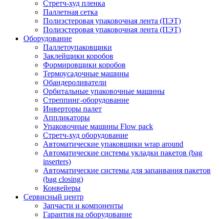
Стретч-худ пленка
Паллетная сетка
Полиэстеровая упаковочная лента (ПЭТ)
Полиэстеровая упаковочная лента (ПЭТ)
Оборудование
Паллетоупаковщики
Заклейщики коробов
Формировщики коробов
Термоусадочные машины
Обандероливатели
Орбитальные упаковочные машины
Стреппинг-оборудование
Инверторы палет
Аппликаторы
Упаковочные машины Flow pack
Стретч-худ оборудование
Автоматические упаковщики wrap around
Автоматические системы укладки пакетов (bag
inserters)
Автоматические системы для запаивания пакетов
(bag closing)
Конвейеры
Сервисный центр
Запчасти и компоненты
Гарантия на оборудование